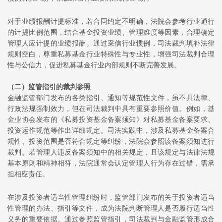
对于业绩报酬计提标准，若合同约定不明确，法院会参考行业通行
的计提比例范围，结合基金投资业绩、管理难度等因素，合理确定
管理人应计提的业绩报酬。通过采信行业惯例，司法裁判填补法律
规则空白，尊重私募基金行业特殊性与专业性，增强司法裁判合理
性与公信力，促进私募基金行业内部规则不断完善发展。
（二）监管指引的裁判参照
金融监管部门发布的各类指引、通知等规范性文件，虽不具法律、
行政法规强制效力，但在司法裁判中具有重要参照价值。例如，基
金业协会发布的《
私募投资基金备案须知
》对私募基金备案要求、
投资运作规范等作出详细规定。司法实践中，涉及私募基金备案合
规性、投资范围是否符合规定等纠纷，法院会参照该备案须知进行
裁判。若管理人违反备案须知中的相关规定，且该规定与法律法规
基本原则和精神相符，法院通常会认定管理人行为存在过错，需承
担相应责任。
在涉及投资者适当性管理纠纷时，监管部门发布的关于投资者适当
性管理的办法、指引等文件，成为法院判断管理人是否履行适当性
义务的重要依据。通过参照监管指引，司法裁判与金融监管形成合