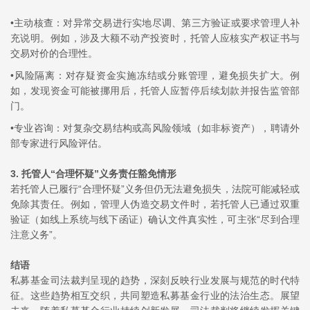
•主动核查：对异常交易进行实地尽调、第三方验证或要求管理人补
充说明。例如，涉及大额不动产投资时，托管人应核实产权证书与
交易对价的合理性。
•风险隔离：对存疑资金实施冻结或分账管理，避免损失扩大。例
如，发现资金可能被挪用后，托管人应暂停后续划款并报告监管部
门。
•专业咨询：对复杂交易结构或高风险领域（如非标资产），聘请外
部专家进行风险评估。
3.
托管人“合理怀疑”义务责任豁免情形
若托管人已履行“合理怀疑”义务但仍无法避免损失，法院可能减轻或
免除其责任。例如，管理人伪造交易文件时，若托管人已通过双重
验证（如线上系统与线下函证）确认文件真实性，可主张“尽到合理
注意义务”。
结语
私募基金司法裁判呈现的趋势，深刻反映行业发展与规范的时代特
征。这些趋势相互交织，共同塑造私募基金行业的法治生态。展望