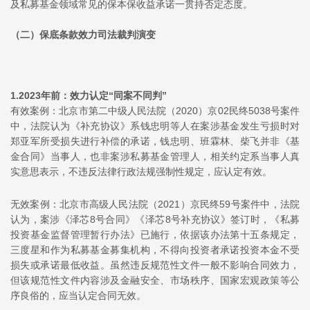
及私募基金领域常见的保本保收益承诺一贯持否定态度。
（二）
保底条款效力司法裁判演变
1.
2023年前：效力认定“同案不同判”
有效案例：北京市第二中级人民法院（2020）京02民终5038号案件
中，法院认为《补充协议》系钱忠明等人在案涉基金发生亏损时对
郑亚军所受损失进行补偿的承诺，钱忠明、班霖林、柴飞并非《基
金合同》当事人，也非案涉私募基金管理人，相关约定系当事人真
实意思表示，不违反法律行政法规强制性规定，应认定有效。
无效案例：北京市高级人民法院（2021）京民终59号案件中，法院
认为，案涉《泽芯8号合同》《泽芯8号补充协议》签订时，《私募
投资基金监督管理暂行办法》已施行，依据该办法第十五条规定，
三度星和作为私募基金募集机构，不得向投资者承诺投资本金不受
损失或承诺最低收益。虽然违反规范性文件一般不影响合同效力，
但该规范性文件内容涉及金融安全、市场秩序、国家宏观政策等公
序良俗的，应当认定合同无效。