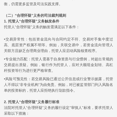
衡，仍需更多监管及司法实践支撑。
（二）
“合理怀疑”义务的司法裁判规则
1.
托管人“合理怀疑”义务触发条件
托管人“合理怀疑”义务的触发需满足以下条件：
•交易异常性：包括资金流向与合同约定不符、交易对手集中度过
高、底层资产权属不明等。例如，关联交易中，若资金流向管理人
关联方且缺乏合理商业理由，托管人应启动风险核查程序。
•专业能力匹配：托管人需基于自身资质与行业惯例，对超出常规的
交易提出质疑。例如，银行作为托管人，应对大额现金划转、高杠
杆投资等行为进行更严格审查。
•风险可预见性：若交易风险已通过公开信息或行业警示披露，托管
人不得以“非专业机构”为由免责。例如，对已被监管部门列入风险名
单的投资标的，托管人应拒绝执行划款指令。
2.
托管人“合理怀疑”义务履行标准
法院对托管人“合理怀疑”义务的履行设定“审慎人”标准，要求托管人
采取以下措施：