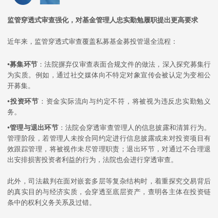
监管穿透式审查强化，对基金管理人忠实勤勉履职提出更高要求
近年来，监管穿透式审查覆盖私募基金募投管退全流程：
•
募集环节
：法院摒弃仅审查表面合规文件的做法，深入探究募集行
为实质。例如，通过社交媒体向不特定对象宣传会被认定为变相公
开募集。
•
投资环节
：资金实际流向与约定不符，将被视为违反忠实勤勉义
务。
•
管理与退出环节
：法院会穿透审查管理人的信息披露和清算行为。
管理阶段，若管理人未按合同约定进行信息披露或未对投资项目有
效跟踪管理，将被视作未尽管理职责；退出环节，对通过不合理退
出安排损害投资者利益的行为，法院也会进行穿透审查。
此外，司法裁判在面对嵌套多层等复杂结构时，着重探究交易背后
的真实目的与经济实质，会穿透至底层资产，查明各主体在投资链
条中的权利义务关系及过错。