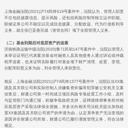
上海金融法院(2021)沪74民终519号案件中，法院认为，管理人职责
不仅包括披露信息、提示风险，还包括风险控制等独立运作职能。
联储证券公司不能仅以完成信息披露、分配收益、代为行使权利等
义务，就主张已妥善完成《资管合同》项下全部管理人义务。
（二）
基金到期后对底层资产的追索
济南铁路运输中级法院(2020)鲁71民初147号案件中，法院以管理人
未举证证明已代表案涉基金对融资人及其他债务人通过诉讼或仲裁
程序追索，也未证明实际履行对基金项下财产清理、处置、变现、
分配等职责义务为由，判令管理人承担责任。
相反，上海金融法院(2021)沪74民终1377号案件中，法院以当XX集
团及其关联公司和实际控制人涉嫌集资诈骗等犯罪被公安机关立案
侦查后，财通公司第一时间成立项目风险专项处置工作小组，及时
与监管部门沟通汇报，积极争取政府支持，还聘请律师事务所对相
应底层资产采取法律保全措施，并多次向相关司法机关提出加快处
置XX集团及其关联公司资产的申请为由，认定系争资产无法变现的
原因并非财通公司所致，财通公司已履行谨慎管理义务，符合法律
规定。