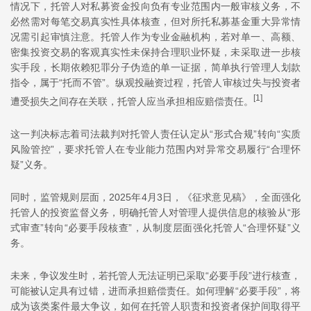
情况下，托管人对私募资金投向负有专业范围内一般审核义务，不
必然需对每笔交易真实性具体核查，但对所托私募基金重大异常情
况需引起审慎注意。托管人作为专业金融机构，若对单一、高额、
密集投资交易的客观真实性未保持合理职业怀疑，未采取进一步核
实手段，长期依赖犯罪分子伪造的单一证据，简单执行管理人划款
指令，属于“托而不管”。纵观投融资过程，托管人审核过失与投资者
[1]
遭受损失之间存在关联，托管人应当承担相应赔偿责任。
这一判决标志着司法裁判对托管人责任认定从“形式合规”转向“实质
风险管控”，要求托管人在专业能力范围内对异常交易履行“合理怀
疑”义务。
同时，监管规则层面，2025年4月3日，《征求意见稿》，全面强化
托管人的投资监督义务，明确托管人对管理人提供信息的核验从“形
式审查”转向“必要手段核查”，从制度层面强化托管人“合理怀疑”义
务。
未来，争议发生时，若托管人无法证明已采取“必要手段”进行核查，
可能被认定具有过错，进而承担赔偿责任。如何理解“必要手段”，将
成为该类案件最大争议，如何在托管人职责和投资者保护间取得平