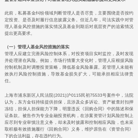
此前，私募基金纠纷领域判断管理人是否尽责，主要围绕是否按约
定投资、是否及时履行信息披露义务。但近几年，司法实践中对管
理人基金风控措施的落实情况及基金到期后对底层资产的追索情况
提出更高要求。
（一）
管理人基金风控措施的落实
管理人应建立完善风险控制体系，对投资项目实时监控，及时发现
并处理潜在风险。例如，市场行情重大变化时，管理人应根据风险
控制机制及时调整投资策略，降低基金风险暴露。若管理人未能有
效执行风险控制措施，导致基金损失扩大，可能承担相应法律责
任。
上海市浦东新区人民法院(2021)沪0115民初75533号案件中，法院
认为，
东方金钰
持续提供担保，且涉及众多诉讼、资产被查封扣押
冻结，担保人担保能力下降，明显违反《回购合同》中的陈述和保
证条款。被告作为专业金融投资机构，在涉案资管计划风险控制上
应尽到专业审慎注意义务，却未及时披露和控制相应风险，也未采
取积极有效措施履行《回购合同》义务，维护原告在《资管合同》
下的合法利益，存在违约行为。