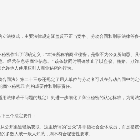
的立法模式，主要法律规定涵盖反不正当竞争、劳动合同和刑事法律等多
业秘密作出了明确定义："本法所称的商业秘密，是指不为公众所知悉、具
息、经营信息等商业信息。" 该条款同时明确禁止了以盗窃、贿赂、欺诈
或允许他人使用权利人商业秘密的行为。
动合同法》第二十三条还规定了用人单位与劳动者可以在劳动合同中约定
犯商业秘密罪"的构成要件和刑事责任。
适用法律若干问题的规定》则进一步细化了商业秘密的认定标准，为司法
以下三个法定要件：
能从公开渠道轻易获取。这里所谓的"公众"并非指社会全体成员，而是指该
域的多数人或一般人知悉，则不符合秘密性要求。