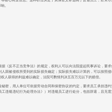
案"等核心商业信息。这种职位决定了其保密义务远高于普通员工，若未尽
影响。
根据《反不正当竞争法》的规定，权利人可以向法院提起民事诉讼，要求
利人因被侵权所受到的实际损失确定；实际损失难以计算的，可以按照侵
侵权人获得的利益难以确定，法院可酌情判决五百万元以下的赔偿。
业秘密，用人单位可依据劳动合同和保密协议的约定，要求员工承担违约
员工违规违纪行为处理办法》）对违规员工进行处分，包括辞退，且无需