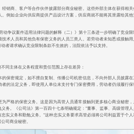
、经销商、客户等合作伙伴披露部分商业秘密。这些外部主体在获得相关
人。例如企业向供应商提供产品设计方案，供应商就不能将其泄露给其他
审理劳动争议案件适用法律问题的解释（二）》第十三条进一步明确了竞业限
级技术人员和其他负有保密义务的人员三类人。若劳动者未知悉或接触用
劳动者请求确认竞业限制条款不生效的，法院依法予以支持。
但不同主体在义务程度和责任范围上存在差异：
本的保密规定，如不擅自复制、传播公司机密信息，不向外部人员披露在
动者的法定义务，即使用人单位未支付专门保密费用，劳动者仍须履行保
更为严格的保密义务。这是因为高管人员通常接触到更多核心商业秘密，
勉义务。《公司法》第一百四十七条明确规定："董事、监事、高级管理人
有忠实义务和勤勉义务。"这种忠实义务要求高管必须将公司利益置于个人
露公司商业秘密。