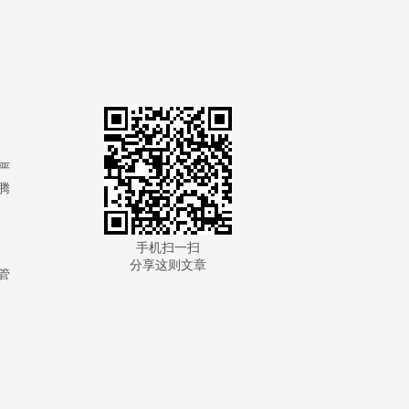
严
腾
手机扫一扫
分享这则文章
管