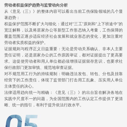
劳动者权益保护趋势与监管动向分析
从《意见（三）》的整体内容可以看出当前工伤保险领域的几个显
著趋势：
权益保护范围不断扩大与细化：通过对“三工”原则和“上下班途中”的
宽泛解释，以及将居家办公等新型工作形态纳入考量，工伤保障的
覆盖范围正逐步适应经济社会发展和就业形态的变化，更加注重对
劳动者实质权益的保护。
证据规则与程序正义日益重要：无论是劳动关系确认、非本人主要
责任证明，还是居家办公的工作原因举证，都对证据提出了更高要
求。这促使劳动者和用人单位都必须增强证据留存意识，也要求社
保行政部门更加审慎、规范地审查证据。
对不规范用工行为的持续规制：明确违法发包、转包、分包及挂靠
经营下的工伤责任，体现了监管部门打击用工乱象、压实用人单位
主体责任的决心。
法律适用趋向统一与精确：《意见（三）》的出台旨在解决各地在
实践中尺度不一的问题，为全国范围内的工伤认定工作提供了更清
晰、统一的指引，有利于提升依法行政水平。