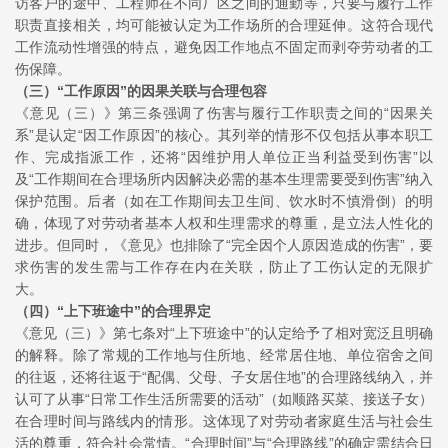
访客户的途中、工程师在不同厂区之间的通勤等，只要与履行工作
职责直接相关，均可能被认定为工作场所的合理延伸。这符合现代
工作流动性增强的特点，避免因工作地点不固定而剥夺劳动者的工
伤保障。
（三）
“工作原因”的因果关联与合理包容
《意见（三）》第三条强调了伤害与履行工作职责之间的“因果关
系”是认定“因工作原因”的核心。其列举的情形不仅包括从事本职工
作、完成指派工作，还将“因维护用人单位正当利益受到伤害”以
及“工作期间在合理场所内因解决必需的基本生理需要受到伤害”纳入
保护范围。后者（如在工作期间去卫生间、饮水时不慎滑倒）的明
确，体现了对劳动者基本人权和生理需求的尊重，是立法人性化的
进步。但同时，《意见》也排除了“完全因个人原因造成的伤害”，要
求伤害的发生需与工作存在内在关联，防止了工伤认定的无限扩
大。
（四）
“上下班途中”的合理界定
《意见（三）》第七条对“上下班途中”的认定给予了相对宽泛且明确
的解释。除了常规的工作地与住所地、经常居住地、单位宿舍之间
的往返，还将往返于“配偶、父母、子女居住地”的合理路线纳入，并
认可了从事“日常工作生活所需要的活动”（如顺路买菜、接送子女）
在合理时间与路线内的情形。这体现了对劳动者家庭生活与社会生
活的尊重，符合社会常情。“合理时间”与“合理路线”的确定需结合日