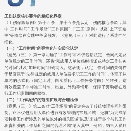
工伤认定核心要件的精细化界定
《工伤保险条例》第十四条、第十五条是认定工伤的核心条款，其
中“工作时间”“工作场所”“工作原因”（“三工”原则）以及“上下班途
中”等概念在实践中争议频发。《意见（三）》对此进行了系统性的
细化。
（一）
“工作时间”的弹性化与实质化认定
《意见（三）》第一条明确了“工作时间”不仅包括法定、合同约定及
单位规定的工作时间，还将“完成用人单位临时指派或特定工作任务
的时间”以及“加班时间”明确纳入。这表明，认定工作时间的关键在
于是否属于“法律规定的或用人单位要求职工工作的时间”，体现了从
单纯的形式化（固定工时）向实质化（工作任务导向）的转变。这
有效覆盖了非标准工时制、出差、外勤等情形，保障了劳动者在履
行工作职责期间的权益。
（二）
“工作场所”的范围扩展与合理延伸
《意见（三）》第二条对“工作场所”的界定突破了传统物理空间的限
制。它不仅包括用人单位进行有效管理的常规区域，还将“为完成某
项特定工作所涉及的单位以外的相关区域”以及“来往于多个与其工作
职责相关的工作场所之间的合理区域”纳入其中。例如，销售人员拜