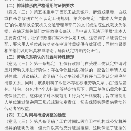
（二）
排除情形的严格适用与证据要求
《意见（三）》第五条重申了因职工故意犯罪、醉酒或吸毒、自残
或自杀导致伤亡的不认定工伤规则。第六条规定，“非本人主要责
任”的认定须以公安机关交通管理等部门的文书或法院生效裁决为依
据。在缺乏相关部门对事故事实确认，且申请人无法证明属“非本人
主要责任”时，社保行政部门应不予认定工伤。这强调了举证责任分
配，要求用人单位或劳动者在申请时需提供有效证据，同时也督促
相关部门及时出具权威结论，确保认定结果的公正性。
（三）
劳动关系确认的前置与特殊情形
《意见（三）》第十条规定，社保行政部门在受理工伤认定申请时
应对劳动关系进行确认；存在争议且难以确认的，应告知申请人通
过仲裁、诉讼确认。这明确了劳动争议处理程序与工伤认定程序的
衔接关系。同时，该条明确了即使不存在标准劳动关系，在“违法发
包、转包、分包”和“
个人挂靠
”等特定情形下，用工单位仍需承担工
伤保险责任。这体现了对不规范用工行为的严格规制，旨在遏制用
人单位通过复杂用工形式规避法定责任，切实保障实际提供劳动的
劳动者的权益。
（四）
工亡时间
与待遇调整的确定
《意见（三）》第八条明确了工亡时间以医疗卫生机构或公安机关
出具的证明为准，但允许以其他充分证据推翻。这既保证了证据的