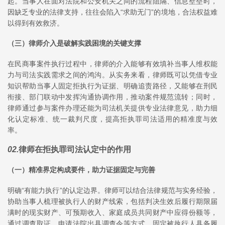
起。当事人在面对法院和公安机关之间的流程阻隔、信息壁垒时，
因缺乏专业的法律支持，往往会陷入“求助无门”的境地，合法权益难
以得到有效救济。
（三）律师介入是破解实践困境的关键支撑
在民商事案件执行过程中，律师的介入能够有效填补当事人维权能
力与司法实践需求之间的鸿沟。从实务来看，律师既可以凭借专业
知识帮助当事人固定拒执行为证据、明确追责路径，又能够在刑民
衔接、部门联动中发挥沟通协调作用，推动案件规范流转；同时，
律师通过参与案件办理还能为司法机关提供专业法律意见，助力细
化认定标准、统一裁判尺度，提高拒执罪司法适用的精准度与效
率。
02
.
律师在拒执罪司法认定中的作用
（一）精准界定构成要件，助力证据固定与完善
明确“有能力执行”的认定边界。律师可以结合法律规范与实务经验，
协助当事人梳理被执行人的财产线索，包括判决生效后履行期限届
满时的现实财产、可预期收入、家庭成员共同财产中应得份额等，
通过调查取证、申请法院出具调查令等方式，固定被执行人具备履