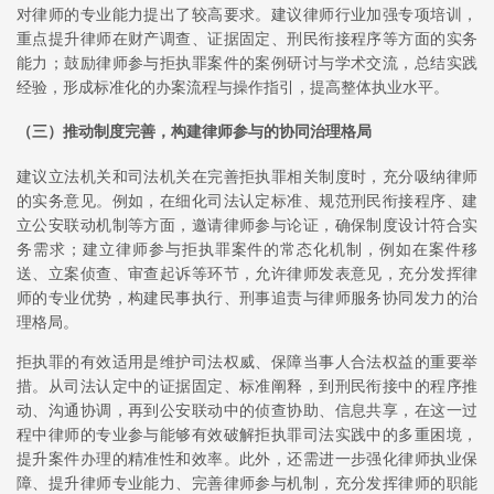
对律师的专业能力提出了较高要求。建议律师行业加强专项培训，
重点提升律师在财产调查、证据固定、刑民衔接程序等方面的实务
能力；鼓励律师参与拒执罪案件的案例研讨与学术交流，总结实践
经验，形成标准化的办案流程与操作指引，提高整体执业水平。
（三）推动制度完善，构建律师参与的协同治理格局
建议立法机关和司法机关在完善拒执罪相关制度时，充分吸纳律师
的实务意见。例如，在细化司法认定标准、规范刑民衔接程序、建
立公安联动机制等方面，邀请律师参与论证，确保制度设计符合实
务需求；建立律师参与拒执罪案件的常态化机制，例如在案件移
送、立案侦查、审查起诉等环节，允许律师发表意见，充分发挥律
师的专业优势，构建民事执行、刑事追责与律师服务协同发力的治
理格局。
拒执罪的有效适用是维护司法权威、保障当事人合法权益的重要举
措。从司法认定中的证据固定、标准阐释，到刑民衔接中的程序推
动、沟通协调，再到公安联动中的侦查协助、信息共享，在这一过
程中律师的专业参与能够有效破解拒执罪司法实践中的多重困境，
提升案件办理的精准性和效率。此外，还需进一步强化律师执业保
障、提升律师专业能力、完善律师参与机制，充分发挥律师的职能