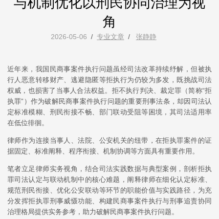
与机制优化以刑民协同治理为视
角
2026-05-06
/
专业文章
/
张静静
近年来，我国民商事案件执行问题虽经司法改革持续纾解，但被执
行人恶意转移财产、逃避隐匿等拒执行为仍较为多发，既挑战司法
权威，也损害了当事人合法权益。拒不执行判决、裁定罪（简称“拒
执罪”）作为破解民商事案件执行问题的重要刑事法条，却因司法认
定标准模糊、刑民衔接不畅、部门联动受阻等困境，其司法适用率
在低位徘徊。
律师作为连接当事人、法院、公安机关的纽带，在拒执罪案件的证
据固定、标准阐释、程序衔接、机制协调等方面具有重要作用。
笔者立足律师实务视角，结合司法实践数据与典型案例，剖析拒执
罪司法认定与联动机制中的核心难题，阐释律师在细化认定标准、
规范刑民衔接、优化公安联动等环节的职能价值与实践路径，为充
分发挥拒执罪刑事威慑功能、构建民商事案件执行与刑事追责协同
治理格局提供实务参考，助力破解民商事案件执行问题。