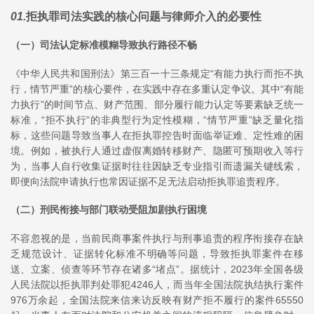
01
.
拒执罪司法实践的核心问题与律师介入的必要性
（一）司法认定标准模糊导致执行路径不畅
《中华人民共和国刑法》第三百一十三条规定“有能力执行而拒不执
行，情节严重”的核心要件，在实践中存在多重认定争议。其中“有能
力执行”的时间节点、财产范围、部分履行能力认定等要素缺乏统一
标准，“拒不执行”的非典型行为定性模糊，“情节严重”缺乏量化指
标，这些问题导致当事人在拒执罪控告时面临举证难、定性难的困
境。例如，被执行人通过虚假离婚转移财产、隐匿可预期收入等行
为，当事人自行收集证据时往往因缺乏专业指引而遗漏关键线索，
即便向法院申请执行也常因证据不足无法启动拒执罪追责程序。
（二）刑民衔接与部门联动受阻加剧执行困境
不容忽视的是，当前民商事案件执行与刑事追责的程序衔接存在缺
乏规范设计、证据转化标准不明确等问题，导致拒执罪案件在移
送、立案、侦查等环节存在诸多“堵点”。据统计，2023年全国各级
人民法院以拒执罪判处罪犯4246人，而当年全国法院执结执行案件
976万余起，全国法院来信来访反映有财产拒不履行的案件65550