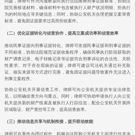
问题，律师可作为沟通桥梁向执行法院阐释刑事证据标准，协助法
院完善移送材料，确保材料中包含被执行人财产状况明细、拒执行
为的时间地点等关键信息；同时，协助公安机关合理把握立案审查
标准，避免因证据要求过高而拒收案件。
（二）优化证据转化与侦查协作，提高立案成功率和侦查效率
推动民事证据向刑事证据转化。律师可依据民事证据和刑事证据的
不同标准，协助法院规范证据收集程序，确保民事执行阶段获取的
财产调查记录、电子转账记录等证据符合刑事诉讼的合法性、关联
性要求。对于存在瑕疵的证据，律师可建议司法机关通过补充取
证、核实来源等方式进行完善，避免因证据问题导致案件无法进入
刑事立案程序。
协助公安机关开展侦查工作。律师可向公安机关提供专业法律意
见，以明确侦查方向与重点。同时，律师可协助申请执行人向公安
机关提供新的财产线索及被执行人行踪信息，配合公安机关开展跨
区域取证、财产查控等工作，提高侦查效率。
（三）推动信息共享与机制衔接，提升联动效能
律师可在案件办理过程中，积极与法院和公安机关之间进行信息沟