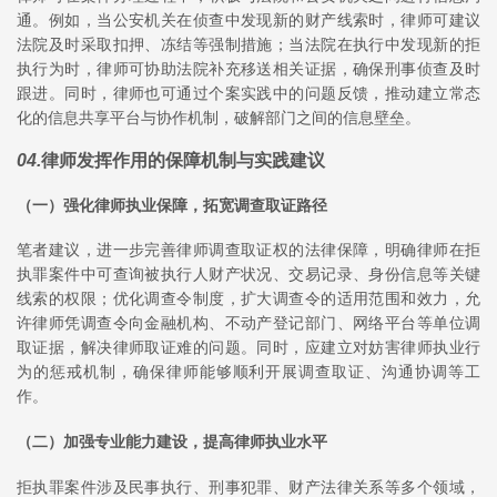
通。例如，当公安机关在侦查中发现新的财产线索时，律师可建议
法院及时采取扣押、冻结等强制措施；当法院在执行中发现新的拒
执行为时，律师可协助法院补充移送相关证据，确保刑事侦查及时
跟进。同时，律师也可通过个案实践中的问题反馈，推动建立常态
化的信息共享平台与协作机制，破解部门之间的信息壁垒。
04
.
律师发挥作用的保障机制与实践建议
（一）强化律师执业保障，拓宽调查取证路径
笔者建议，进一步完善律师调查取证权的法律保障，明确律师在拒
执罪案件中可查询被执行人财产状况、交易记录、身份信息等关键
线索的权限；优化调查令制度，扩大调查令的适用范围和效力，允
许律师凭调查令向金融机构、不动产登记部门、网络平台等单位调
取证据，解决律师取证难的问题。同时，应建立对妨害律师执业行
为的惩戒机制，确保律师能够顺利开展调查取证、沟通协调等工
作。
（二）加强专业能力建设，提高律师执业水平
拒执罪案件涉及民事执行、刑事犯罪、财产法律关系等多个领域，