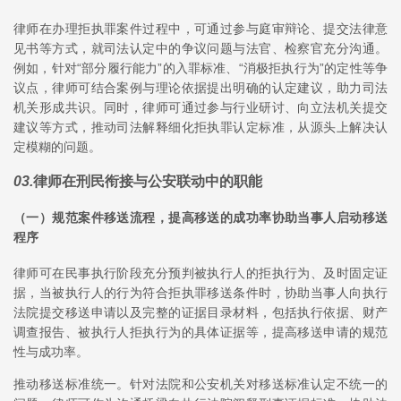
律师在办理拒执罪案件过程中，可通过参与庭审辩论、提交法律意
见书等方式，就司法认定中的争议问题与法官、检察官充分沟通。
例如，针对“部分履行能力”的入罪标准、“消极拒执行为”的定性等争
议点，律师可结合案例与理论依据提出明确的认定建议，助力司法
机关形成共识。同时，律师可通过参与行业研讨、向立法机关提交
建议等方式，推动司法解释细化拒执罪认定标准，从源头上解决认
定模糊的问题。
03
.
律师在刑民衔接与公安联动中的职能
（一）规范案件移送流程，提高移送的成功率协助当事人启动移送
程序
律师可在民事执行阶段充分预判被执行人的拒执行为、及时固定证
据，当被执行人的行为符合拒执罪移送条件时，协助当事人向执行
法院提交移送申请以及完整的证据目录材料，包括执行依据、财产
调查报告、被执行人拒执行为的具体证据等，提高移送申请的规范
性与成功率。
推动移送标准统一。针对法院和公安机关对移送标准认定不统一的