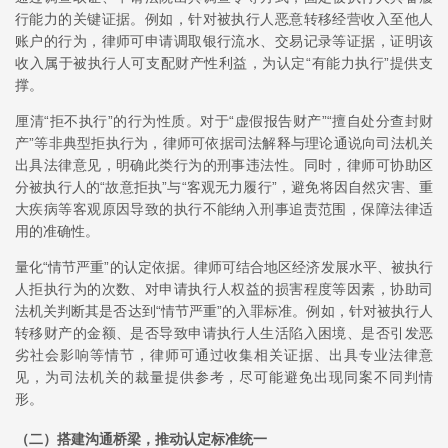
行能力的关键证据。例如，针对被执行人恶意转移经营收入至他人
账户的行为，律师可申请调取银行流水、交易记录等证据，证明该
收入属于被执行人可支配财产性利益，为认定“有能力执行”提供支
撑。
厘清“拒不执行”的行为性质。对于“虚假报告财产”“擅自处分查封财
产”等非典型拒执行为，律师可依据司法解释与理论通说向司法机关
出具法律意见，明确此类行为的刑事违法性。同时，律师可协助区
分被执行人的“故意拒执”与“客观无力履行”，避免将因自然灾害、重
大疾病等客观原因导致的执行不能纳入刑事追责范围，保障法律适
用的准确性。
量化“情节严重”的认定依据。律师可结合地区经济发展水平、被执行
人拒执行为的次数、对申请执行人权益的损害程度等因素，协助司
法机关判断其是否达到“情节严重”的入罪标准。例如，针对被执行人
转移财产的金额、是否导致申请执行人生活陷入困境、是否引发恶
劣社会影响等情节，律师可通过收集相关证据、出具专业法律意
见，为司法机关的裁量提供参考，尽可能避免出现同案不同判情
形。
（二）搭建沟通桥梁，推动认定标准统一