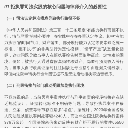
01
.
拒执罪司法实践的核心问题与律师介入的必要性
（一）司法认定标准模糊导致执行路径不畅
《中华人民共和国刑法》第三百一十三条规定“有能力执行而拒不执
行，情节严重”的核心要件，在实践中存在多重认定争议。其中“有能
力执行”的时间节点、财产范围、部分履行能力认定等要素缺乏统一
标准，“拒不执行”的非典型行为定性模糊，“情节严重”缺乏量化指
标，这些问题导致当事人在拒执罪控告时面临举证难、定性难的困
境。例如，被执行人通过虚假离婚转移财产、隐匿可预期收入等行
为，当事人自行收集证据时往往因缺乏专业指引而遗漏关键线索，
即便向法院申请执行也常因证据不足无法启动拒执罪追责程序。
（二）刑民衔接与部门联动受阻加剧执行困境
不容忽视的是，当前民商事案件执行与刑事追责的程序衔接存在缺
乏规范设计、证据转化标准不明确等问题，导致拒执罪案件在移
送、立案、侦查等环节存在诸多“堵点”。据统计，2023年全国各级
人民法院以拒执罪判处罪犯4246人，而当年全国法院执结执行案件
976万余起，全国法院来信来访反映有财产拒不履行的案件65550