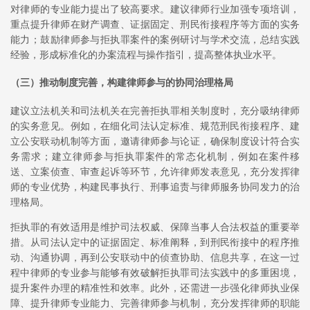
对律师的专业能力提出了较高要求。建议律师行业加强专项培训，
重点提升律师在财产调查、证据固定、刑民衔接程序等方面的实务
能力；鼓励律师参与拒执罪案件的案例研讨与学术交流，总结实践
经验，形成标准化的办案流程与操作指引，提高整体执业水平。
（三）推动制度完善，构建律师参与的协同治理格局
建议立法机关和司法机关在完善拒执罪相关制度时，充分吸纳律师
的实务意见。例如，在细化司法认定标准、规范刑民衔接程序、建
立公安联动机制等方面，邀请律师参与论证，确保制度设计符合实
务需求；建立律师参与拒执罪案件的常态化机制，例如在案件移
送、立案侦查、审查起诉等环节，允许律师发表意见，充分发挥律
师的专业优势，构建民事执行、刑事追责与律师服务协同发力的治
理格局。
拒执罪的有效适用是维护司法权威、保障当事人合法权益的重要举
措。从司法认定中的证据固定、标准阐释，到刑民衔接中的程序推
动、沟通协调，再到公安联动中的侦查协助、信息共享，在这一过
程中律师的专业参与能够有效破解拒执罪司法实践中的多重困境，
提升案件办理的精准性和效率。此外，还需进一步强化律师执业保
障、提升律师专业能力、完善律师参与机制，充分发挥律师的职能