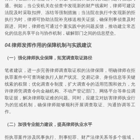
通。例如，当公安机关在侦查中发现新的财产线索时，律师可建议
法院及时采取扣押、冻结等强制措施；当法院在执行中发现新的拒
执行为时，律师可协助法院补充移送相关证据，确保刑事侦查及时
跟进。同时，律师也可通过个案实践中的问题反馈，推动建立常态
化的信息共享平台与协作机制，破解部门之间的信息壁垒。
04
.
律师发挥作用的保障机制与实践建议
（一）强化律师执业保障，拓宽调查取证路径
笔者建议，进一步完善律师调查取证权的法律保障，明确律师在拒
执罪案件中可查询被执行人财产状况、交易记录、身份信息等关键
线索的权限；优化调查令制度，扩大调查令的适用范围和效力，允
许律师凭调查令向金融机构、不动产登记部门、网络平台等单位调
取证据，解决律师取证难的问题。同时，应建立对妨害律师执业行
为的惩戒机制，确保律师能够顺利开展调查取证、沟通协调等工
作。
（二）加强专业能力建设，提高律师执业水平
拒执罪案件涉及民事执行、刑事犯罪、财产法律关系等多个领域，