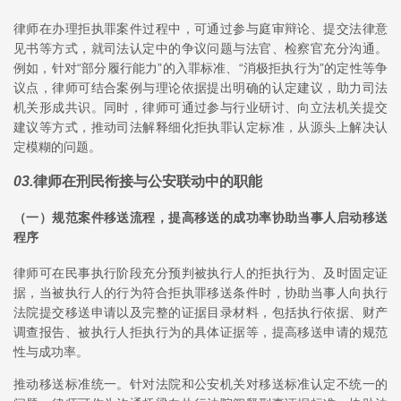
律师在办理拒执罪案件过程中，可通过参与庭审辩论、提交法律意
见书等方式，就司法认定中的争议问题与法官、检察官充分沟通。
例如，针对“部分履行能力”的入罪标准、“消极拒执行为”的定性等争
议点，律师可结合案例与理论依据提出明确的认定建议，助力司法
机关形成共识。同时，律师可通过参与行业研讨、向立法机关提交
建议等方式，推动司法解释细化拒执罪认定标准，从源头上解决认
定模糊的问题。
03
.
律师在刑民衔接与公安联动中的职能
（一）规范案件移送流程，提高移送的成功率协助当事人启动移送
程序
律师可在民事执行阶段充分预判被执行人的拒执行为、及时固定证
据，当被执行人的行为符合拒执罪移送条件时，协助当事人向执行
法院提交移送申请以及完整的证据目录材料，包括执行依据、财产
调查报告、被执行人拒执行为的具体证据等，提高移送申请的规范
性与成功率。
推动移送标准统一。针对法院和公安机关对移送标准认定不统一的