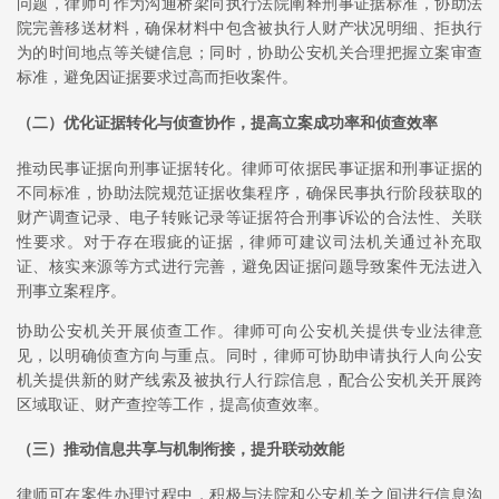
问题，律师可作为沟通桥梁向执行法院阐释刑事证据标准，协助法
院完善移送材料，确保材料中包含被执行人财产状况明细、拒执行
为的时间地点等关键信息；同时，协助公安机关合理把握立案审查
标准，避免因证据要求过高而拒收案件。
（二）优化证据转化与侦查协作，提高立案成功率和侦查效率
推动民事证据向刑事证据转化。律师可依据民事证据和刑事证据的
不同标准，协助法院规范证据收集程序，确保民事执行阶段获取的
财产调查记录、电子转账记录等证据符合刑事诉讼的合法性、关联
性要求。对于存在瑕疵的证据，律师可建议司法机关通过补充取
证、核实来源等方式进行完善，避免因证据问题导致案件无法进入
刑事立案程序。
协助公安机关开展侦查工作。律师可向公安机关提供专业法律意
见，以明确侦查方向与重点。同时，律师可协助申请执行人向公安
机关提供新的财产线索及被执行人行踪信息，配合公安机关开展跨
区域取证、财产查控等工作，提高侦查效率。
（三）推动信息共享与机制衔接，提升联动效能
律师可在案件办理过程中，积极与法院和公安机关之间进行信息沟