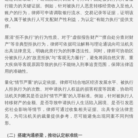
行能力的关键证据。例如，针对被执行人恶意转移经营收入至他人
账户的行为，律师可申请调取银行流水、交易记录等证据，证明该
收入属于被执行人可支配财产性利益，为认定“有能力执行”提供支
撑。
厘清“拒不执行”的行为性质。对于“虚假报告财产”“擅自处分查封财
产”等非典型拒执行为，律师可依据司法解释与理论通说向司法机关
出具法律意见，明确此类行为的刑事违法性。同时，律师可协助区
分被执行人的“故意拒执”与“客观无力履行”，避免将因自然灾害、重
大疾病等客观原因导致的执行不能纳入刑事追责范围，保障法律适
用的准确性。
量化“情节严重”的认定依据。律师可结合地区经济发展水平、被执行
人拒执行为的次数、对申请执行人权益的损害程度等因素，协助司
法机关判断其是否达到“情节严重”的入罪标准。例如，针对被执行人
转移财产的金额、是否导致申请执行人生活陷入困境、是否引发恶
劣社会影响等情节，律师可通过收集相关证据、出具专业法律意
见，为司法机关的裁量提供参考，尽可能避免出现同案不同判情
形。
（二）搭建沟通桥梁，推动认定标准统一