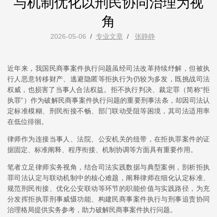
与机制优化以刑民协同治理为视
角
2026-05-06
/
专业文章
/
张静静
近年来，我国民商事案件执行问题虽经司法改革持续纾解，但被执
行人恶意转移财产、逃避隐匿等拒执行为仍较为多发，既挑战司法
权威，也损害了当事人合法权益。拒不执行判决、裁定罪（简称“拒
执罪”）作为破解民商事案件执行问题的重要刑事法条，却因司法认
定标准模糊、刑民衔接不畅、部门联动受阻等困境，其司法适用率
在低位徘徊。
律师作为连接当事人、法院、公安机关的纽带，在拒执罪案件的证
据固定、标准阐释、程序衔接、机制协调等方面具有重要作用。
笔者立足律师实务视角，结合司法实践数据与典型案例，剖析拒执
罪司法认定与联动机制中的核心难题，阐释律师在细化认定标准、
规范刑民衔接、优化公安联动等环节的职能价值与实践路径，为充
分发挥拒执罪刑事威慑功能、构建民商事案件执行与刑事追责协同
治理格局提供实务参考，助力破解民商事案件执行问题。