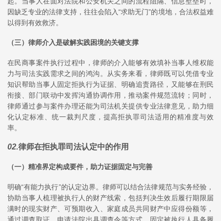
起。当事人在面对法院和公安机关之间的流程阻隔、信息壁垒时，
因缺乏专业的法律支持，往往会陷入“求助无门”的境地，合法权益难
以得到有效救济。
（三）律师介入是破解实践困境的关键支撑
在民商事案件执行过程中，律师的介入能够有效填补当事人维权能
力与司法实践需求之间的鸿沟。从实务来看，律师既可以凭借专业
知识帮助当事人固定拒执行为证据、明确追责路径，又能够在刑民
衔接、部门联动中发挥沟通协调作用，推动案件规范流转；同时，
律师通过参与案件办理还能为司法机关提供专业法律意见，助力细
化认定标准、统一裁判尺度，提高拒执罪司法适用的精准度与效
率。
02
.
律师在拒执罪司法认定中的作用
（一）精准界定构成要件，助力证据固定与完善
明确“有能力执行”的认定边界。律师可以结合法律规范与实务经验，
协助当事人梳理被执行人的财产线索，包括判决生效后履行期限届
满时的现实财产、可预期收入、家庭成员共同财产中应得份额等，
通过调查取证、申请法院出具调查令等方式，固定被执行人具备履