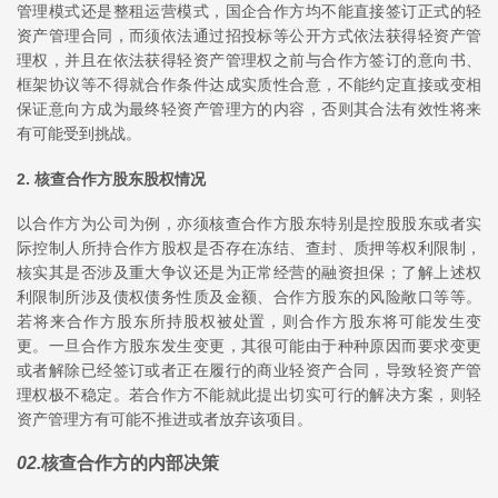
管理模式还是整租运营模式，国企合作方均不能直接签订正式的轻
资产管理合同，而须依法通过招投标等公开方式依法获得轻资产管
理权，并且在依法获得轻资产管理权之前与合作方签订的意向书、
框架协议等不得就合作条件达成实质性合意，不能约定直接或变相
保证意向方成为最终轻资产管理方的内容，否则其合法有效性将来
有可能受到挑战。
2. 核查合作方股东股权情况
以合作方为公司为例，亦须核查合作方股东特别是控股股东或者实
际控制人所持合作方股权是否存在冻结、查封、质押等权利限制，
核实其是否涉及重大争议还是为正常经营的融资担保；了解上述权
利限制所涉及债权债务性质及金额、合作方股东的风险敞口等等。
若将来合作方股东所持股权被处置，则合作方股东将可能发生变
更。一旦合作方股东发生变更，其很可能由于种种原因而要求变更
或者解除已经签订或者正在履行的商业轻资产合同，导致轻资产管
理权极不稳定。若合作方不能就此提出切实可行的解决方案，则轻
资产管理方有可能不推进或者放弃该项目。
02
.
核查合作方的内部决策