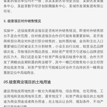
备案的项目单位均不一致，涉及某新区管理委员会、某新区发展服
务中心、某超算数字经济创新圈服务中心、某城市发展集团有限公
司等。
3. 核查项目对外销售情况
实操中，还须核查商业项目是否有对外销售情况。即便对外销售部
分不是合作范围，但对推进项目合作仍可能有着重要影响。若开发
商将部分商业对外进行部分销售的，如外围街铺、金街和主出入口
重要铺位已经被业主方分割销售，小业主自行出租，租赁业态品牌
级次低，导致项目外围品质低，则轻资产管理方引进核心品牌进驻
的压力大。我们还是在某个轻资产商业项目核查中发现，合作方开
发了两幢由连廊联通的商业楼宇，其中一幢已经散售给小业主经营
类似批发市场，轻资产管理方可能难以对合作方自持的另一幢商业
重新定位中高端商业。
05
.
核查商业项目的土地用途
建设用地按用地性质一般分为商服用地、综合用地、住宅用地、工
业用地和其他用地等五类。通常情况下，轻资产商业项目的土地用
途为商业用途或者商办用途，在土地出让合同、规划条件、不动产
权证等均有记载。