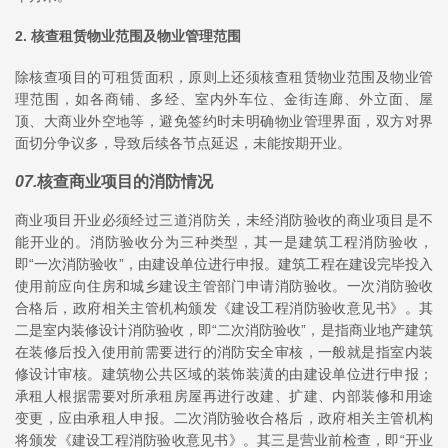
2. 核查租赁物业范围及物业管理范围
除核查项目的可租赁面积，原则上还须核查租赁物业范围及物业管
理范围，如各商铺、多经、室内外车位、金街连廊、外立面、屋
顶、大商业外空地等，避免签约时未明确物业管理界面，双方对界
面切分争议多，导致后续各节点延迟，未能按期开业。
07
.
核查商业项目的消防情况
商业项目开业必须经过三道消防关，未经消防验收的商业项目是不
能开业的。消防验收分为三种类型，其一是建筑工程消防验收，
即“一次消防验收”，由建设单位进行申报。建筑工程在建设完毕投入
使用前应向住房和城乡建设主管部门申请消防验收。一次消防验收
合格后，政府相关主管机构颁发《建设工程消防验收意见书》。其
二是室内装修设计消防验收，即“二次消防验收”，是指商业地产建筑
在装修后投入使用前需要进行的消防安全审核，一般就是指室内装
修设计审核。建筑物公共区域的装饰装潢的由建设单位进行申报；
承租人根据需要对所承租房屋再进行改建、扩建、内部装修和用途
变更，应由承租人申报。二次消防验收合格后，政府相关主管机构
将颁发《建设工程消防验收意见书》。其三是营业前检查，即“开业