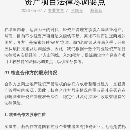
资产项目法律尽调要点
2026-05-07
/
专业文章
/
贺国良
戴善音
在增量内卷、运营为王的时代，轻资产管理方纷纷入局商业地产。
然而，目前不少轻资产项目陷入赚钱不易、离场不能而进退两难的
困局，各方于是探索各种“破局”之道。而“破局”须从开局入手，开局
应从项目投拓及尽调起步。因此，我们根据十数个商业轻资产项目
法律服务实操经验，“入山问樵、入水问渔”，提炼商业地产轻资产项
目比较独特的法律尽调要点，以供实务参考。
01
.
核查合作方的股东情况
合作方是商业地产轻资产管理权的委托方或者整租出租方，是轻资
产管理权的来源，因此，核查合作方股东情况的重点是其是否存在
影响商业轻资产管理权合法性、稳定性以及可持续性收取管理费的
法律风险。
1. 核查合作方股东性质
实操中，若合作方是国有控股企业或者国有独资企业，无论是委托