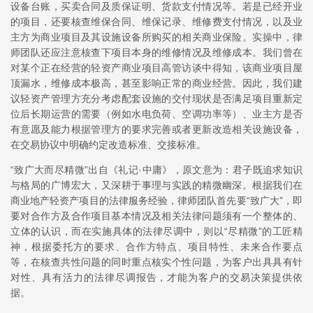
设备台账，买卖合同及质保证明、货款支付情况等。若是已经开业
的项目，还要核查维保合同、维保记录、维修费支付情况，以及业
主方为商业项目及其设施设备所购买的相关商业保险。实操中，律
师团队还应注意核查下项目本身的维修情况及维修成本。我们曾在
对某个正在经营的轻资产商业项目高管访谈中得知，该商业项目屋
顶漏水，维修成本极高，甚至影响正常的商业经营。因此，我们建
议轻资产管理方充分考虑配套设施的交付现状是否满足项目重新定
位后长期运营的需要（例如水电负荷、空调功率等）、业主方是否
有意愿及能力根据管理方的要求完善或者更新改造相关设施设备，
在交易协议中明确约定改造标准、交接标准。
“致广大而尽精微”出自《礼记·中庸》，原文意为：君子既追求知识
与格局的广博宏大，又深耕于事理与实践的精微幽深。根据我们在
商业地产轻资产项目的法律服务经验，律师团队首先要“致广大”，即
要对合作方及合作项目基本情况及相关法律问题须有一个整体的、
立体的认识，而在实施具体的法律尽调中，则以“尽精微”的工匠精
神，根据委托方的要求、合作方特点、项目特性、未来合作要点
等，在核查共性问题的同时重点核实个性问题，为客户出具具有针
对性、具有活力的法律尽调报告，才能为客户的交易决策提供依
据。