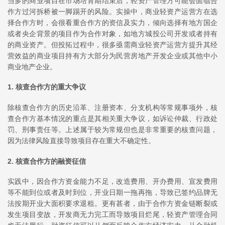
当多的商业项目在市场培育期结束后，轻资产管理方可能会面临合
作方过河拆桥被一脚踢开的风险。实操中，商业轻资产运营方在选
择合作方时，会很看重合作方的资信及实力，倾向选择有地方国企
或者央企背景的项目作为合作对象，如地方城投公司开发或者持有
的商业资产。但投拓过程中，很多亟需商业轻资产运营方提升其经
营效益的商业项目持有方大部分为民营房地产开发企业或其他中小
商业地产企业。
1. 核查合作方的重大争议
除核查合作方的历史沿革、注册资本、分支机构等常规事项外，核
查合作方基本情况的重点是其相关重大争议，如诉讼仲裁、行政处
罚、刑事责任等。上述属于较为常规但也是非常重要的核查问题，
因为法律风险直接导致项目存在重大不确定性。
2. 核查合作方的融资征信
实践中，因合作方资金能力不足，改造费用、开办费用、宣发费用
等不能到位或者及时到位，开业日期一拖再拖，导致已签约品牌无
法按期开业大面积要求退租。更有甚者，由于合作方资金链断裂或
发生项目变故，开发商无力完工而导致项目烂尾，轻资产管理合同