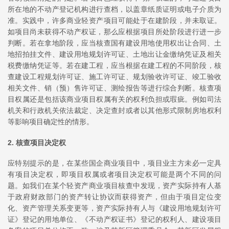
所在地的不动产登记机构进行查档，以盖章纸质证明或电子介质为
准。实践中，许多商业轻资产项目可能处于在建阶段，并未取证。
如项目尚未获得不动产权证，那么应根据项目所处阶段进行进一步
判断。若在拿地阶段，应当核查国有建设用地使用权出让合同、土
地招拍挂文件、建设用地规划许可证、土地出让金缴纳凭证及相关
税费缴纳凭证等。若在建工程，应当根据在建工程的不同阶段，核
查建设工程规划许可证、施工许可证、规划验收许可证、竣工验收
相关文件、销（预）售许可证、测绘报告等进行综合判断。核查项
目权属还是包括该商业项目权属有关的权利负担或瑕疵。例如司法
机关和行政机关依法裁定、决定查封或者以其他形式限制房地权利
等影响项目确定性的情形。
2. 核查项目决定权
应特别提示的是，在某些国企商业项目中，项目业主方未必一定具
有项目决定权，即项目权属或者项目决定权可能是两个不同的问
题。如我们在某个轻资产商业项目核查中发现，资产实际持有人基
于政府财政部门的资产转让协议而获得资产，但由于项目定位变
化、资产管理关系变更等，资产实际持有人与《建设用地规划许可
证》登记的用地单位、《不动产权证书》登记的权利人、建设项目