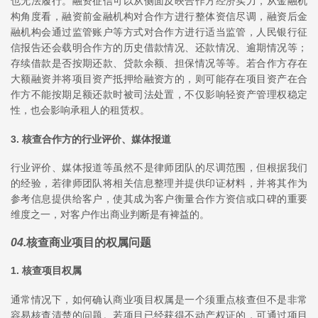
也无法履行。融资征信可以从侧面反映合作方经济实力，从金融机
构角度看，融资前金融机构对合作方进行整体资信尽调，融资后金
融机构会通过监管账户等方式对合作方进行适当监管，人民银行征
信报告还会载明合作方的历史借款情况、还款情况、逾期情况等；
存续借款是否按期还款、贷款余额、担保情况等等。若合作方存在
大额融资并将项目资产抵押给融资方的，则可能存在项目资产在合
作方不能按期足额还款时被司法处置，不仅影响轻资产管理权稳定
性，也会影响承租人的租赁权。
3. 核查合作方的行业评价、媒体报道
行业评价、媒体报道等虽然不是律师团队的尽调范围，但根据我们
的经验，若律师团队将相关信息整理并提供印证材料，并将其作为
参考信息提供给客户，使其成为客户衡量合作方资信或口碑的重要
维度之一，对客户作出商业判断是有裨益的。
04
.
核查商业项目的权属问题
1. 核查项目权属
通常情况下，如何确认商业项目权属是一个须重点核查但不是非常
容易核查清楚的问题。若项目已经获得不动产权证的，可通过项目