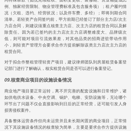
同特殊条款（如优先续租权、面积变更权、装修期、营业额提成比
例、独家经营限制、物业管理费标准及包含服务项）；租户履约情
况（欠租、违约、经营状况；以及停车费、多经）；即将到期合同
清单。若轻资产合同签约前，甲方前期已经签订了部分主力店/次主
力店合同，则建议须重点核查主力店、次主力店的租赁合同以及解
除责任。因为若已签约的主力店次主力店调整难度大、品牌级次
低，则可能对项目引流效果差，对其他品类的招商进驻带动作用
小，则轻资产管理方会要求合作方提前解除该类主力店次主力店的
租赁合同。
对于拟合作整租管理轻资产项目，建议律师团队到房屋租赁备案登
记部门进行了解确认，核实租赁合同是否可以进行备案登记。
09
.
核查商业项目的设施设备情况
商业地产项目要正常运转，离不开完善的配套设施和日常维护，诸
如供电供水设备、中央空调、锅炉、电梯、安防设施等，无论哪个
环节出了问题不仅会直接影响到日后的正常经营，还可能引发人身
损害侵权案件。
具备整体运营条件但尚未运营并且未长期闲置的商业项目，正常情
况下其设施设备情况的核查较为简单，主要是要求合作方提供设施