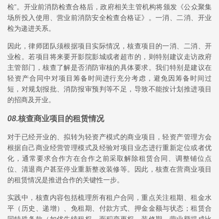
检”。开业前消防检查合格后，政府相关主管机构将颁发《公众聚集
场所投入使用、营业前消防安全检查合格证》。一消、二消、开业
检为递进关系。
因此，律师团队须根据项目实际情况，核查项目的一消、二消、开
业检。若项目将来要开影院影城或者超市的，则特别建议走访政府
主管部门，核查了解是否消防审核的具体要求。我们特别是建议在
轻资产合同中对项目筹备时间进行充分考虑，避免因筹备时间过
短，对规划报批、消防报审预判等不足，导致不能按计划推进项目
的招商及开业。
08
.
核查商业项目的租赁情况
对于已经开业的、拟转为轻资产模式的商业项目，轻资产管理方会
根据自己商业经营管理模式及经验对项目业态进行重新定位或者优
化，通常要求合作方在合作之前采取解除租赁合同、调整铺位点
位、清退商户甚至停业重新整改装修等。因此，核查在营商业项目
的租赁情况是推进合作的关键性一步。
实践中，核查内容包括梳理所有租户合同，重点关注租期、租金水
平（历史、递增）、免租期、付款方式、押金金额与状态；租赁合