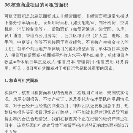
06
.
核查商业项目的可租赁面积
可租赁面积是总建筑面积减去非经营面积。非经营面积通常包括以
下部分停车场面积、设备用房面积（如变配电室、制冷机房、空调
机房、消防控制室等）、后勤面积（如货运通道、卸货区、仓库、
员工通道、管理办公用房等）、公共区域面积（如大堂、走廊、洗
手间、中庭等）等等不直接用于商业经营、不直接产生租金收入等
面积。就单个商业地产单体项目的盈利模型而言，单体项目年度收
入=项目可租赁面积×单面积平均收入水平×平均出租率，单体项目净
收益=单体项目年度总收入-销售成本-管理费用-销售费用-财务费
用。可见，项目可租赁面积对于项目运营是极其重要的因素。
1. 核查可租赁面积
实操中，核查可租赁面积须结合建设工程规划许可证、规划核实情
况、房屋实测报告、不动产权证，以及委托方技术团队的尽调情况
等。对于已经开业经营的商业项目，律师团队还要根据总平图、规
划核实报告等到项目现场进行踏勘，但不能被其经营现状误导可租
赁面积的合法合规情况。我们在核查某个正在经营的轻资产商业项
目中，该商场因自行改建导致可租赁面积超过登记的建筑面积近1万
平方米。