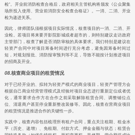
检”。开业前消防检查合格后，政府相关主管机构将颁发《公众聚集
场所投入使用、营业前消防安全检查合格证》。一消、二消、开业
检为递进关系。
因此，律师团队须根据项目实际情况，核查项目的一消、二消、开
业检。若项目将来要开影院影城或者超市的，则特别建议走访政府
主管部门，核查了解是否消防审核的具体要求。我们特别是建议在
轻资产合同中对项目筹备时间进行充分考虑，避免因筹备时间过
短，对规划报批、消防报审预判等不足，导致不能按计划推进项目
的招商及开业。
08
.
核查商业项目的租赁情况
对于已经开业的、拟转为轻资产模式的商业项目，轻资产管理方会
根据自己商业经营管理模式及经验对项目业态进行重新定位或者优
化，通常要求合作方在合作之前采取解除租赁合同、调整铺位点
位、清退商户甚至停业重新整改装修等。因此，核查在营商业项目
的租赁情况是推进合作的关键性一步。
实践中，核查内容包括梳理所有租户合同，重点关注租期、租金水
平（历史、递增）、免租期、付款方式、押金金额与状态；租赁合