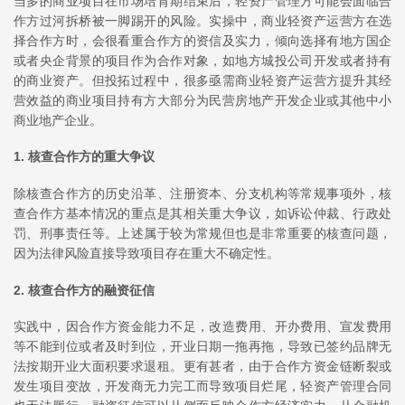
当多的商业项目在市场培育期结束后，轻资产管理方可能会面临合
作方过河拆桥被一脚踢开的风险。实操中，商业轻资产运营方在选
择合作方时，会很看重合作方的资信及实力，倾向选择有地方国企
或者央企背景的项目作为合作对象，如地方城投公司开发或者持有
的商业资产。但投拓过程中，很多亟需商业轻资产运营方提升其经
营效益的商业项目持有方大部分为民营房地产开发企业或其他中小
商业地产企业。
1. 核查合作方的重大争议
除核查合作方的历史沿革、注册资本、分支机构等常规事项外，核
查合作方基本情况的重点是其相关重大争议，如诉讼仲裁、行政处
罚、刑事责任等。上述属于较为常规但也是非常重要的核查问题，
因为法律风险直接导致项目存在重大不确定性。
2. 核查合作方的融资征信
实践中，因合作方资金能力不足，改造费用、开办费用、宣发费用
等不能到位或者及时到位，开业日期一拖再拖，导致已签约品牌无
法按期开业大面积要求退租。更有甚者，由于合作方资金链断裂或
发生项目变故，开发商无力完工而导致项目烂尾，轻资产管理合同