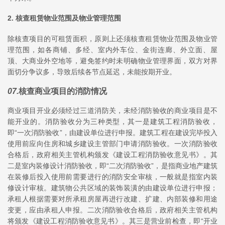
2. 核查租赁物业范围及物业管理范围
除核查项目的可租赁面积，原则上还须核查租赁物业范围及物业管
理范围，如各商铺、多经、室内外车位、金街连廊、外立面、屋
顶、大商业外空地等，避免签约时未明确物业管理界面，双方对界
面切分争议多，导致后续各节点延迟，未能按期开业。
07
.
核查商业项目的消防情况
商业项目开业必须经过三道消防关，未经消防验收的商业项目是不
能开业的。消防验收分为三种类型，其一是建筑工程消防验收，
即“一次消防验收”，由建设单位进行申报。建筑工程在建设完毕投入
使用前应向住房和城乡建设主管部门申请消防验收。一次消防验收
合格后，政府相关主管机构颁发《建设工程消防验收意见书》。其
二是室内装修设计消防验收，即“二次消防验收”，是指商业地产建筑
在装修后投入使用前需要进行的消防安全审核，一般就是指室内装
修设计审核。建筑物公共区域的装饰装潢的由建设单位进行申报；
承租人根据需要对所承租房屋再进行改建、扩建、内部装修和用途
变更，应由承租人申报。二次消防验收合格后，政府相关主管机构
将颁发《建设工程消防验收意见书》。其三是营业前检查，即“开业