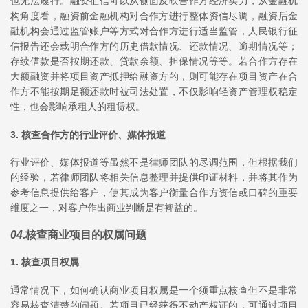
也无法履行。融资征信可以从侧面反映合作方经济实力，从金融机
构角度看，融资前金融机构对合作方进行整体资信尽调，融资后金
融机构会通过监管账户等方式对合作方进行适当监管，人民银行征
信报告还会载明合作方的历史借款情况、还款情况、逾期情况等；
存续借款是否按期还款、贷款余额、担保情况等等。若合作方存在
大额融资并将项目资产抵押给融资方的，则可能存在项目资产在合
作方不能按期足额还款时被司法处置，不仅影响轻资产管理权稳定
性，也会影响承租人的租赁权。
3. 核查合作方的行业评价、媒体报道
行业评价、媒体报道等虽然不是律师团队的尽调范围，但根据我们
的经验，若律师团队将相关信息整理并提供印证材料，并将其作为
参考信息提供给客户，使其成为客户衡量合作方资信或口碑的重要
维度之一，对客户作出商业判断是有裨益的。
04
.
核查商业项目的权属问题
1. 核查项目权属
通常情况下，如何确认商业项目权属是一个须重点核查但不是非常
容易核查清楚的问题。若项目已经获得不动产权证的，可通过项目