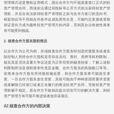
管理模式还是整租运营模式，国企合作方均不能直接签订正式的轻
资产管理合同，而须依法通过招投标等公开方式依法获得轻资产管
理权，并且在依法获得轻资产管理权之前与合作方签订的意向书、
框架协议等不得就合作条件达成实质性合意，不能约定直接或变相
保证意向方成为最终轻资产管理方的内容，否则其合法有效性将来
有可能受到挑战。
2. 核查合作方股东股权情况
以合作方为公司为例，亦须核查合作方股东特别是控股股东或者实
际控制人所持合作方股权是否存在冻结、查封、质押等权利限制，
核实其是否涉及重大争议还是为正常经营的融资担保；了解上述权
利限制所涉及债权债务性质及金额、合作方股东的风险敞口等等。
若将来合作方股东所持股权被处置，则合作方股东将可能发生变
更。一旦合作方股东发生变更，其很可能由于种种原因而要求变更
或者解除已经签订或者正在履行的商业轻资产合同，导致轻资产管
理权极不稳定。若合作方不能就此提出切实可行的解决方案，则轻
资产管理方有可能不推进或者放弃该项目。
02
.
核查合作方的内部决策