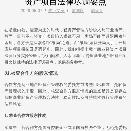
资产项目法律尽调要点
2026-05-07
/
专业文章
/
贺国良
戴善音
在增量内卷、运营为王的时代，轻资产管理方纷纷入局商业地产。
然而，目前不少轻资产项目陷入赚钱不易、离场不能而进退两难的
困局，各方于是探索各种“破局”之道。而“破局”须从开局入手，开局
应从项目投拓及尽调起步。因此，我们根据十数个商业轻资产项目
法律服务实操经验，“入山问樵、入水问渔”，提炼商业地产轻资产项
目比较独特的法律尽调要点，以供实务参考。
01
.
核查合作方的股东情况
合作方是商业地产轻资产管理权的委托方或者整租出租方，是轻资
产管理权的来源，因此，核查合作方股东情况的重点是其是否存在
影响商业轻资产管理权合法性、稳定性以及可持续性收取管理费的
法律风险。
1. 核查合作方股东性质
实操中，若合作方是国有控股企业或者国有独资企业，无论是委托