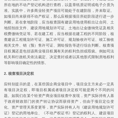
所在地的不动产登记机构进行查档，以盖章纸质证明或电子介质为
准。实践中，许多商业轻资产项目可能处于在建阶段，并未取证。
如项目尚未获得不动产权证，那么应根据项目所处阶段进行进一步
判断。若在拿地阶段，应当核查国有建设用地使用权出让合同、土
地招拍挂文件、建设用地规划许可证、土地出让金缴纳凭证及相关
税费缴纳凭证等。若在建工程，应当根据在建工程的不同阶段，核
查建设工程规划许可证、施工许可证、规划验收许可证、竣工验收
相关文件、销（预）售许可证、测绘报告等进行综合判断。核查项
目权属还是包括该商业项目权属有关的权利负担或瑕疵。例如司法
机关和行政机关依法裁定、决定查封或者以其他形式限制房地权利
等影响项目确定性的情形。
2. 核查项目决定权
应特别提示的是，在某些国企商业项目中，项目业主方未必一定具
有项目决定权，即项目权属或者项目决定权可能是两个不同的问
题。如我们在某个轻资产商业项目核查中发现，资产实际持有人基
于政府财政部门的资产转让协议而获得资产，但由于项目定位变
化、资产管理关系变更等，资产实际持有人与《建设用地规划许可
证》登记的用地单位、《不动产权证书》登记的权利人、建设项目