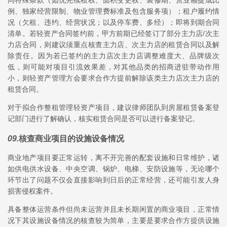
同特殊条款（如优先续租权、面积变更权、装修期、营业额提成比
例、独家经营限制、物业管理费标准及包含服务项）；租户履约情
况（欠租、违约、经营状况；以及停车费、多经）；即将到期合同
清单。若轻资产合同签约前，甲方前期已经签订了部分主力店/次主
力店合同，则建议须重点核查主力店、次主力店的租赁合同以及解
除责任。因为若已签约的主力店次主力店调整难度大、品牌级次
低，则可能对项目引流效果差，对其他品类的招商进驻带动作用
小，则轻资产管理方会要求合作方提前解除该类主力店次主力店的
租赁合同。
对于拟合作整租管理轻资产项目，建议律师团队到房屋租赁备案登
记部门进行了解确认，核实租赁合同是否可以进行备案登记。
09
.
核查商业项目的设施设备情况
商业地产项目要正常运转，离不开完善的配套设施和日常维护，诸
如供电供水设备、中央空调、锅炉、电梯、安防设施等，无论哪个
环节出了问题不仅会直接影响到日后的正常经营，还可能引发人身
损害侵权案件。
具备整体运营条件但尚未运营并且未长期闲置的商业项目，正常情
况下其设施设备情况的核查较为简单，主要是要求合作方提供设施