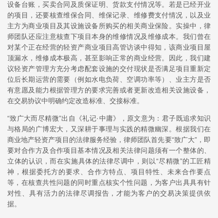
设备台账，买卖合同及质保证明、货款支付情况等。若是已经开业
的项目，还要核查维保合同、维保记录、维修费支付情况，以及业
主方为商业项目及其设施设备所购买的相关商业保险。实操中，律
师团队还应注意核查下项目本身的维修情况及维修成本。我们曾在
对某个正在经营的轻资产商业项目高管访谈中得知，该商业项目屋
顶漏水，维修成本极高，甚至影响正常的商业经营。因此，我们建
议轻资产管理方充分考虑配套设施的交付现状是否满足项目重新定
位后长期运营的需要（例如水电负荷、空调功率等）、业主方是否
有意愿及能力根据管理方的要求完善或者更新改造相关设施设备，
在交易协议中明确约定改造标准、交接标准。
“致广大而尽精微”出自《礼记·中庸》，原文意为：君子既追求知识
与格局的广博宏大，又深耕于事理与实践的精微幽深。根据我们在
商业地产轻资产项目的法律服务经验，律师团队首先要“致广大”，即
要对合作方及合作项目基本情况及相关法律问题须有一个整体的、
立体的认识，而在实施具体的法律尽调中，则以“尽精微”的工匠精
神，根据委托方的要求、合作方特点、项目特性、未来合作要点
等，在核查共性问题的同时重点核实个性问题，为客户出具具有针
对性、具有活力的法律尽调报告，才能为客户的交易决策提供依
据。