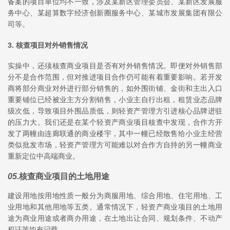
备案的项目单位均不一致，涉及某新区管理委员会、某新区发展服
务中心、某超算数字经济创新圈服务中心、某城市发展集团有限公
司等。
3. 核查项目对外销售情况
实操中，还须核查商业项目是否有对外销售情况。即便对外销售部
分不是合作范围，但对推进项目合作仍可能有着重要影响。若开发
商将部分商业对外进行部分销售的，如外围街铺、金街和主出入口
重要铺位已经被业主方分割销售，小业主自行出租，租赁业态品牌
级次低，导致项目外围品质低，则轻资产管理方引进核心品牌进驻
的压力大。我们还是在某个轻资产商业项目核查中发现，合作方开
发了两幢由连廊联通的商业楼宇，其中一幢已经散售给小业主经营
类似批发市场，轻资产管理方可能难以对合作方自持的另一幢商业
重新定位中高端商业。
05
.
核查商业项目的土地用途
建设用地按用地性质一般分为商服用地、综合用地、住宅用地、工
业用地和其他用地等五类。通常情况下，轻资产商业项目的土地用
途为商业用途或者商办用途，在土地出让合同、规划条件、不动产
权证等均有记载。