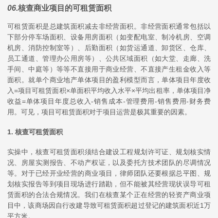
06
.
核查商业项目的可租赁面积
可租赁面积是总建筑面积减去非经营面积。非经营面积通常包括以
下部分停车场面积、设备用房面积（如变配电室、制冷机房、空调
机房、消防控制室等）、后勤面积（如货运通道、卸货区、仓库、
员工通道、管理办公用房等）、公共区域面积（如大堂、走廊、洗
手间、中庭等）等等不直接用于商业经营、不直接产生租金收入等
面积。就单个商业地产单体项目的盈利模型而言，单体项目年度收
入=项目可租赁面积×单面积平均收入水平×平均出租率，单体项目净
收益=单体项目年度总收入-销售成本-管理费用-销售费用-财务费
用。可见，项目可租赁面积对于项目运营是极其重要的因素。
1. 核查可租赁面积
实操中，核查可租赁面积须结合建设工程规划许可证、规划核实情
况、房屋实测报告、不动产权证，以及委托方技术团队的尽调情况
等。对于已经开业经营的商业项目，律师团队还要根据总平图、规
划核实报告等到项目现场进行踏勘，但不能被其经营现状误导可租
赁面积的合法合规情况。我们在核查某个正在经营的轻资产商业项
目中，该商场因自行改建导致可租赁面积超过登记的建筑面积近1万
平方米。