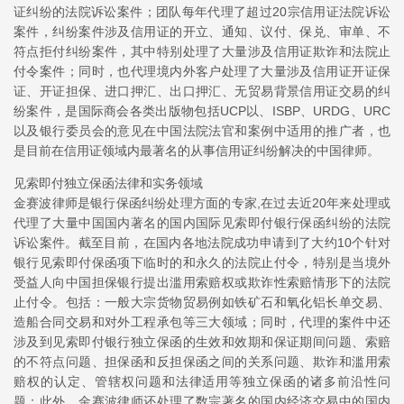
证纠纷的法院诉讼案件；团队每年代理了超过20宗信用证法院诉讼
案件，纠纷案件涉及信用证的开立、通知、议付、保兑、审单、不
符点拒付纠纷案件，其中特别处理了大量涉及信用证欺诈和法院止
付令案件；同时，也代理境内外客户处理了大量涉及信用证开证保
证、开证担保、进口押汇、出口押汇、无贸易背景信用证交易的纠
纷案件，是国际商会各类出版物包括UCP以、ISBP、URDG、URC
以及银行委员会的意见在中国法院法官和案例中适用的推广者，也
是目前在信用证领域内最著名的从事信用证纠纷解决的中国律师。
见索即付独立保函法律和实务领域
金赛波律师是银行保函纠纷处理方面的专家,在过去近20年来处理或
代理了大量中国国内著名的国内国际见索即付银行保函纠纷的法院
诉讼案件。截至目前，在国内各地法院成功申请到了大约10个针对
银行见索即付保函项下临时的和永久的法院止付令，特别是当境外
受益人向中国担保银行提出滥用索赔权或欺诈性索赔情形下的法院
止付令。包括：一般大宗货物贸易例如铁矿石和氧化铝长单交易、
造船合同交易和对外工程承包等三大领域；同时，代理的案件中还
涉及到见索即付银行独立保函的生效和效期和保证期间问题、索赔
的不符点问题、担保函和反担保函之间的关系问题、欺诈和滥用索
赔权的认定、管辖权问题和法律适用等独立保函的诸多前沿性问
题；此外，金赛波律师还处理了数宗著名的国内经济交易中的国内