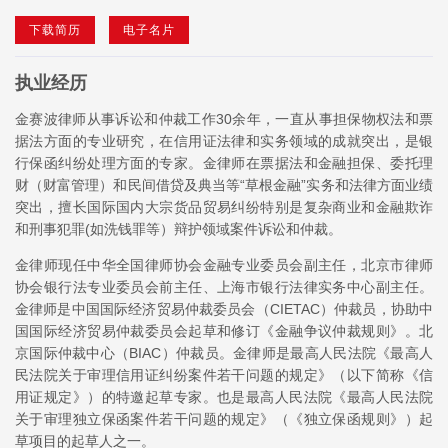
下载简历
电子名片
执业经历
金赛波律师从事诉讼和仲裁工作30余年，一直从事担保物权法和票
据法方面的专业研究，在信用证法律和实务领域的成就突出，是银
行保函纠纷处理方面的专家。金律师在票据法和金融担保、委托理
财（财富管理）和民间借贷及典当等“草根金融”实务和法律方面业绩
突出，擅长国际国内大宗货品贸易纠纷特别是复杂商业和金融欺诈
和刑事犯罪(如洗钱罪等）辩护领域案件诉讼和仲裁。
金律师现任中华全国律师协会金融专业委员会副主任，北京市律师
协会银行法专业委员会前主任、上海市银行法律实务中心副主任。
金律师是中国国际经济贸易仲裁委员会（CIETAC）仲裁员，协助中
国国际经济贸易仲裁委员会起草和修订《金融争议仲裁规则》。北
京国际仲裁中心（BIAC）仲裁员。金律师是最高人民法院《最高人
民法院关于审理信用证纠纷案件若干问题的规定》（以下简称《信
用证规定》）的特邀起草专家。也是最高人民法院《最高人民法院
关于审理独立保函案件若干问题的规定》（《独立保函规则》）起
草项目的起草人之一。