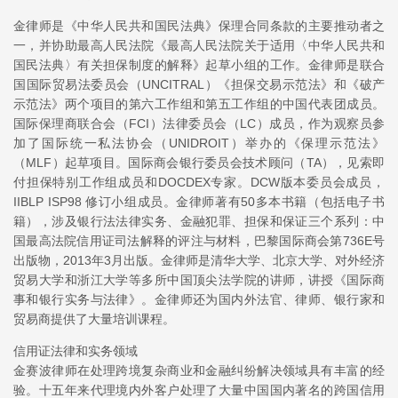
金律师是《中华人民共和国民法典》保理合同条款的主要推动者之
一，并协助最高人民法院《最高人民法院关于适用〈中华人民共和
国民法典〉有关担保制度的解释》起草小组的工作。金律师是联合
国国际贸易法委员会（UNCITRAL）《担保交易示范法》和《破产
示范法》两个项目的第六工作组和第五工作组的中国代表团成员。
国际保理商联合会（FCI）法律委员会（LC）成员，作为观察员参
加了国际统一私法协会（UNIDROIT）举办的《保理示范法》
（MLF）起草项目。国际商会银行委员会技术顾问（TA），见索即
付担保特别工作组成员和DOCDEX专家。DCW版本委员会成员，
IIBLP ISP98 修订小组成员。金律师著有50多本书籍（包括电子书
籍），涉及银行法法律实务、金融犯罪、担保和保证三个系列：中
国最高法院信用证司法解释的评注与材料，巴黎国际商会第736E号
出版物，2013年3月出版。金律师是清华大学、北京大学、对外经济
贸易大学和浙江大学等多所中国顶尖法学院的讲师，讲授《国际商
事和银行实务与法律》。金律师还为国内外法官、律师、银行家和
贸易商提供了大量培训课程。
信用证法律和实务领域
金赛波律师在处理跨境复杂商业和金融纠纷解决领域具有丰富的经
验。十五年来代理境内外客户处理了大量中国国内著名的跨国信用