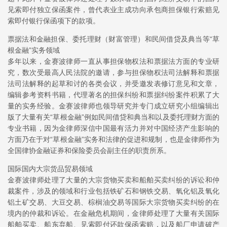
见索即付独立保函案件，曾代表业主成功向承包商担保银行索赔见
索即付银行保函项下的款项。
票据法和金融担保、委托理财（财富管理）和民间借贷及典当等“草
根金融”实务领域
多年以来，金赛波律师一直从事担保物权法和票据法方面的专业研
究，数次受最高人民法院的邀请，参与担保物权法司法解释和票据
法司法解释的起草和讨的各类会议，并受邀发表修订意见和文章，
编辑参考资料书籍，代理著名的担保纠纷和票据纠纷案件积累了大
量的实务经验。金赛波律师也领导研究并专门成立研究小组编辑出
版了大量有关“草根金融”例如民间借贷和典当和以及委托理财方面的
专业书籍，因为金律师深信中国最有活力并对中国经济产生影响的
方面乃在于对“草根金融”实务和法律的促进和规制，也是金律师作为
全国律协金融证券和保险委员会副主任的职责所系。
国际国内大宗货品贸易领域
金赛波律师处理了大量的大宗货物买卖和船舶买卖纠纷的诉讼和仲
裁案件，涉及的领域和行业包括铁矿石和钢铁交易、氧化铝及氧化
铝土矿交易、大豆交易、棕榈油交易等国际大宗货物买卖纠纷的在
境内的仲裁和诉讼。在金融危机期间，金律师处理了大量有关国际
船舶买卖、船东弃船、见索即付还款保函索赔，以及船厂申请破产