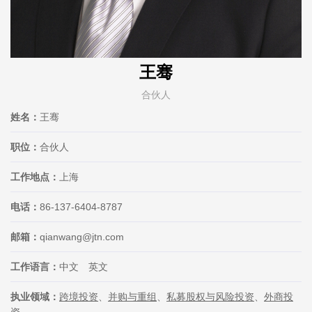
王骞
合伙人
姓名：
王骞
职位：
合伙人
工作地点：
上海
电话：
86-137-6404-8787
邮箱：
qianwang@jtn.com
工作语言：
中文 英文
执业领域：
跨境投资
、
并购与重组
、
私募股权与风险投资
、
外商投
资