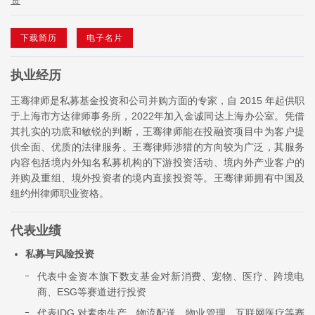
下载简历
电子名片
执业经历
王骞律师是私募基金投资和公司并购方面的专家，自 2015 年起供职
于上海市方达律师事务所，2022年加入金诚同达上海办公室。凭借
其扎实的功底和敏锐的判断，王骞律师能在投融资项目中为客户提
供全面、优质的法律服务。王骞律师涉猎的方向较为广泛，其服务
内容包括境内外知名私募机构的下游投资活动、境内外产业客户的
并购及重组、境外投资者的境内直接投资等。王骞律师拥有中国及
纽约州律师职业资格。
代表业绩
私募与风险投资
代表中金资本旗下数支基金对新消费、宠物、医疗、跨境电
商、ESG等赛道进行投资
代表IDG 对素肉生产、物流配送、物业管理、互联网医疗等赛