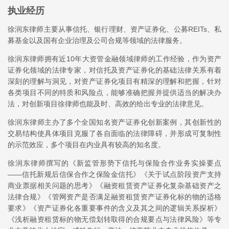
执业经历
徐润东律师主要从事信托、银行理财、资产证券化、公募REITs、私
募基金以及国有企业治理及公司合规等领域的法律服务。
徐润东律师拥有近10年大资管金融领域律师的工作经验，作为资产
证券化领域的法律专家，对信托及资产证券化的基础法律关系有着
深刻的理解与洞见，对资产证券化项目有精深的理解和把握，针对
各类项目不同的特质和风险点，能够准确把握并提供适当的解决办
法，对创新项目徐律师也能及时、高效的给出专业的法律意见。
徐润东律师主办了多个全国知名资产证券化创新案例，其创新性的
交易结构使具体项目克服了各自面临的法律障碍，并形成可复制性
的示范效应，多个项目在内业具有较高的知名度。
徐润东律师撰写的《新监管形势下信托与保险合作业务实操要点
——信托新规后信保合作之保险金信托》《关于试点阶段资产支持
商业票据相关问题的思考》《融资租赁资产证券化复杂基础资产之
法律合规》《管网资产是否满足融资租赁资产证券化标的物的适格
要求》《资产证券化各重要事件的含义及其之间的逻辑关系探析》
《浅析融资租赁标的物无偿划转取得的合规要点与法律风险》等专