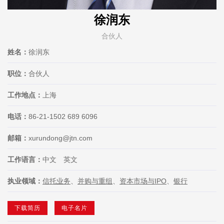
徐润东
合伙人
姓名：
徐润东
职位：
合伙人
工作地点：
上海
电话：
86-21-1502 689 6096
邮箱：
xurundong@jtn.com
工作语言：
中文 英文
执业领域：
信托业务
、
并购与重组
、
资本市场与IPO
、
银行
下载简历
电子名片