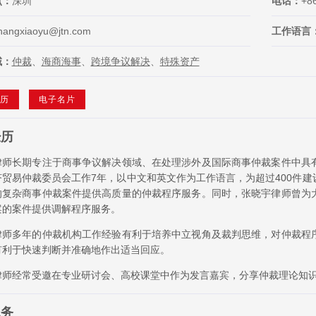
点：
深圳
电话：
+8
hangxiaoyu@jtn.com
工作语言
域：
仲裁
、
海商海事
、
跨境争议解决
、
特殊资产
历
电子名片
经历
律师长期专注于商事争议解决领域、在处理涉外及国际商事仲裁案件中具
济贸易仲裁委员会工作7年，以中文和英文作为工作语言，为超过400件
的复杂商事仲裁案件提供高质量的仲裁程序服务。同时，张晓宇律师曾为
案的案件提供调解程序服务。
律师多年的仲裁机构工作经验有利于培养中立视角及裁判思维，对仲裁程
有利于快速判断并准确地作出适当回应。
律师经常受邀在专业研讨会、高校课堂中作为发言嘉宾，分享仲裁理论知
职务