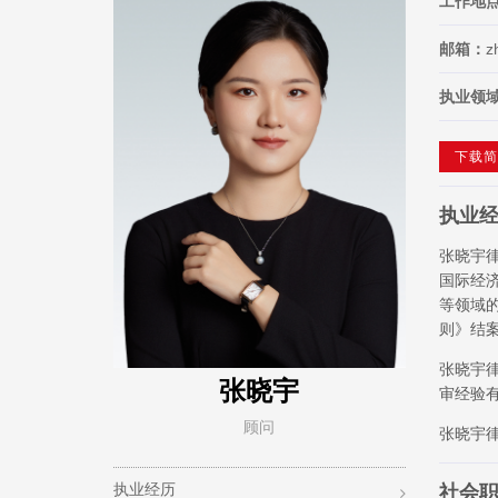
工作地
邮箱：
z
执业领
下载简
执业
张晓宇
国际经
等领域
则》结
张晓宇
张晓宇
审经验
顾问
张晓宇
执业经历
社会