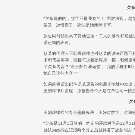
欠
“欠条是假的，签字不是我签的！”面对法官，
某又一次懵圈了：确认是她亲笔书写。
原告同时还出具了其他证据：二人的邮件和短信
诺还钱的表述。
赵某的代理人王朝晖律师也对赵某的说法百思不
多都需要签字，而且每次都是厚厚一摞，我经常
了欠条内容？”至于邮件和短信，“我的手机平
她自己这些内容？”
如果能查证出邮件是从原告的电脑IP地址中发
王朝晖律师发现，原被告两个人是在单位同一楼层
欠
王朝晖律师的专长是税务法，正好对数字、时间等
“欠条是11月1日签的，约定的还款时间是12月
就认为她能在短短两个月之后就具备了还款能力？