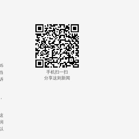
5
手机扫一扫
当
分享这则新闻
诉
，
这
润
以