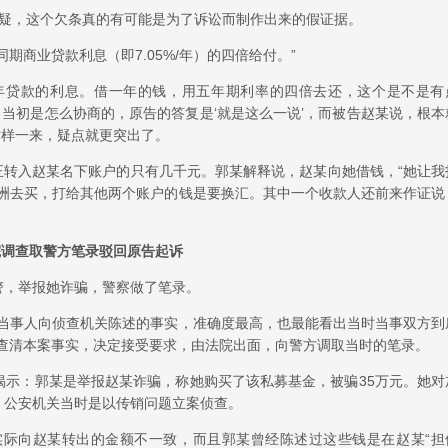
怀疑，这个欠条真的有可能是为了诉讼而制作出来的假证据。
期商业贷款利息（即7.05%/年）的四倍给付。”
行五年贷款的利息。借一年的钱，用五年期利率的四倍去还，这个是不是有
，当初是怎么协商的，原告的答复是‘就是这么一说’，而被告赵某说，根本
这样一来，疑点就更突出了。
真正转入赵某名下账户的只有几千元。郭某解释说，赵某向她借钱，“她让我
欧洲去买，打给其他两个账户的钱是要换汇。其中一个收款人还前来作证说
院调查取警方笔录驳回原告起诉
警，举报她诈骗，警察做了笔录。
“当事人向侦查机关陈述的事实，准确度最高，也最能看出当时当事双方到
于查清本案事实，决定接受要求，由法院出面，向警方调取当时的笔录。
揭示：郭某是举报赵某诈骗，称她购买了该私募基金，被骗35万元。她对
，公安机关当时是以传销问题立案侦查。
实际向赵某转出的金额不一致，而且郭某曾经陈述过这些钱是在赵某“担