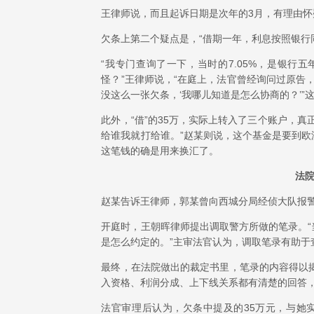
王律师说，而且起诉日期是次年的3月，有理由
欠条上第二个疑点是，“借期一年，利息按照银行同
“我专门查询了一下，当时的7.05%，是银
怪？”王律师说，“在庭上，法官曾经询问过原告
没这么一张欠条，‘我哪儿知道是怎么协商的？’”
此外，“借”的35万，实际上转入了三个账户，
给谁我就打给谁。”赵某则说，这个基金是要到
这笔钱的确是用来换汇了。
法
赵某告诉王律师，郭某曾向西城分局经侦大队报
开庭时，王朝晖律师提出调取警方所做的笔录。
是怎么约定的。”主审法官认为，调取笔录有助
最终，在法院做出的裁定书里，笔录的内容得以
入资格、利润分成、上下线关系都有清楚的回答
法官审理后认为，欠条中提及的35万元，与她