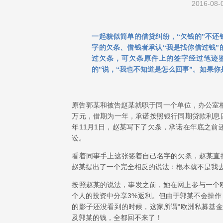
2016-08-
一起貌似简单的借贷纠纷，“欠钱的”不还
字的欠条、借钱者承认“我是找你借过钱”
过欠条，可欠条原件上的签字经过笔迹鉴
的”说，“我也不知道是怎么回事”。如果
原告郭某和被告赵某就职于同一个单位，办公室
万元，借期为一年，承诺按照银行同期贷款利息
年11月1日，赵某写下了欠条，承诺在年底之
讼。
看着同事手上这张签着自己名字的欠条，赵某直
赵某提出了一个完全相反的说法：根本就不是我
按照赵某的说法，事发之前，她在网上参与一个
个人的投资中分享3%返利。但由于郭某不会操
的影子还没看到的时候，这家所谓“欧洲私募基
及郭某的钱，全都回不来了！