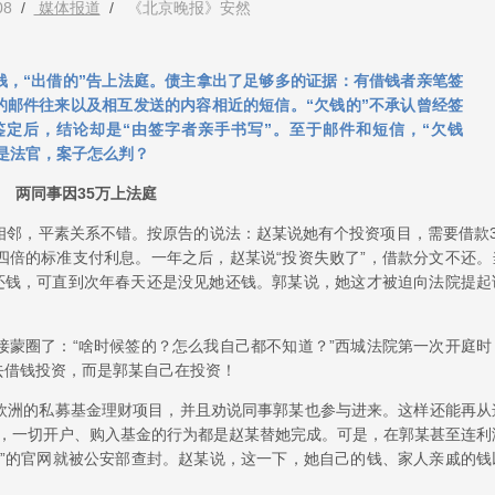
08
/
媒体报道
/
《北京晚报》安然
钱，“出借的”告上法庭。债主拿出了足够多的证据：有借钱者亲笔签
的邮件往来以及相互发送的内容相近的短信。“欠钱的”不承认曾经签
定后，结论却是“由签字者亲手书写”。至于邮件和短信，“欠钱
你是法官，案子怎么判？
两同事因35万上法庭
相邻，平素关系不错。按原告的说法：赵某说她有个投资项目，需要借款3
四倍的标准支付利息。一年之后，赵某说“投资失败了”，借款分文不还。
前还钱，可直到次年春天还是没见她还钱。郭某说，她这才被迫向法院提起
接蒙圈了：“啥时候签的？怎么我自己都不知道？”西城法院第一次开庭时
去借钱投资，而是郭某自己在投资！
欧洲的私募基金理财项目，并且劝说同事郭某也参与进来。这样还能再从
作，一切开户、购入基金的行为都是赵某替她完成。可是，在郭某甚至连利
金”的官网就被公安部查封。赵某说，这一下，她自己的钱、家人亲戚的钱