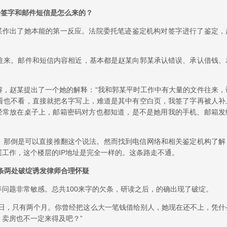
条签字和邮件短信是怎么来的？
赵某作出了她本能的第一反应。法院委托笔迹鉴定机构对签字进行了鉴定，
往来。邮件和短信内容相近，基本都是赵某向郭某承认错误、承认借钱、
解，赵某提出了一个她的解释：“我和郭某平时工作中有大量的文件往来，
看也不看，直接就把名字写上，难道是其中有空白页，我签了字再被人补
时经常放在桌子上，邮箱密码对方也都知道，是不是她用我的手机、邮箱发
出，那倒是可以直接推翻这个说法。然而找到电信网络和相关鉴定机构了解
工作，这个楼层的IP地址是完全一样的。这条路走不通。
条两处破绽诱发律师合理怀疑
问题非常敏感。总共100来字的欠条，研读之后，的确出现了破绽。
31日，只有两个月。你曾经把这么大一笔钱借给别人，她现在还不上，凭什
卖房也不一定来得及吧？”