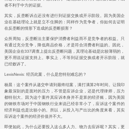
者不利于中方的证据。
其实，反垄断诉点还没有进行到证据交换或开示阶段。因为美国企
业在基础理论上就是立不住脚的：同样作为竞争者，你如何去证明
在反垄断的情形下造成的反垄断损害？
众所周知，反垄断法主要保护消费者利益而不是竞争者的权益。只
有通过充分竞争，降低商品价格，才是符合消费者利益的。因此，
美国企业在337调查上提出反垄断问题，其理论基础是比较薄弱的，
更不用说证据支持上。事实上，不等到证据交换或者开示阶段，就
已经败诉了。
LexisNexis: 经历此案，什么是您特别难忘的？
杨晨：这个案件从递交申请到最终结案，满打满算2年时间。让我印
象最深刻的是面对的压力，不管是应诉企业，还是代理律师，压力
都特别大。因为这个案件其应诉本身并不是算的经济账，因为美国
的钢铁市场对于中国钢铁行业来说已经非常小了，应诉这个案件的
经济利益也是比较小的。所以，从投入与产出比的角度来看，其实
应诉这个案件的经济价值并不大。
即便如此，为什么还要投入这么多人力、物力去应诉呢？其实，更