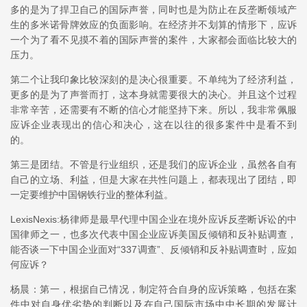
多的是为了捍卫自己的国际声誉，同时也是为防止在反垄断领域产
生的多米诺骨牌效应的负面影响。在经济并不划算的情形下，应诉
一个为了看不见摸不着的国际声誉的案件，大家都会面临比较大的
压力。
第二个让我印象比较深刻的是决心很重要。不单纯为了经济利益，
更多的是为了声誉而打，这本身就需要很大的决心。并且这个过程
非常辛苦，还需要有不断的信心才能坚持下来。所以，我非常佩服
应诉企业表现出的信心和决心，这在以往的很多案件中是看不到
的。
第三是团结。不管是行业组织，还是我们的应诉企业，虽然各自有
自己的立场、利益，但是大家在共性问题上，都表现出了团结，即
一定要维护中国钢铁行业的整体利益。
LexisNexis:杨律师是最早代理中国企业在境外应诉反垄断诉讼的中
国律师之一，也多次代表中国企业应诉美国反倾销和反补贴调查，
能否谈一下中国企业面对“337调查”、反倾销和反补贴调查时，应如
何应诉？
杨晨：第一，根据自己情况，制定符合自身的应诉策略，包括在案
件中对自身优劣势的判断以及在自己国际市场中中长期的发展计