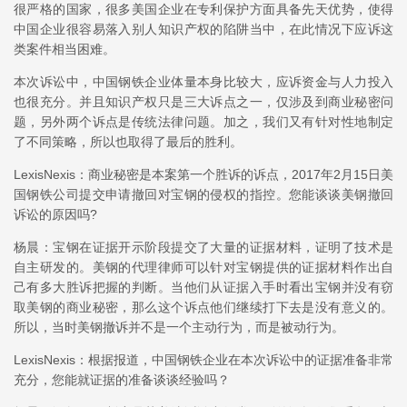
很严格的国家，很多美国企业在专利保护方面具备先天优势，使得
中国企业很容易落入别人知识产权的陷阱当中，在此情况下应诉这
类案件相当困难。
本次诉讼中，中国钢铁企业体量本身比较大，应诉资金与人力投入
也很充分。并且知识产权只是三大诉点之一，仅涉及到商业秘密问
题，另外两个诉点是传统法律问题。加之，我们又有针对性地制定
了不同策略，所以也取得了最后的胜利。
LexisNexis：商业秘密是本案第一个胜诉的诉点，2017年2月15日美
国钢铁公司提交申请撤回对宝钢的侵权的指控。您能谈谈美钢撤回
诉讼的原因吗?
杨晨：宝钢在证据开示阶段提交了大量的证据材料，证明了技术是
自主研发的。美钢的代理律师可以针对宝钢提供的证据材料作出自
己有多大胜诉把握的判断。当他们从证据入手时看出宝钢并没有窃
取美钢的商业秘密，那么这个诉点他们继续打下去是没有意义的。
所以，当时美钢撤诉并不是一个主动行为，而是被动行为。
LexisNexis：根据报道，中国钢铁企业在本次诉讼中的证据准备非常
充分，您能就证据的准备谈谈经验吗？