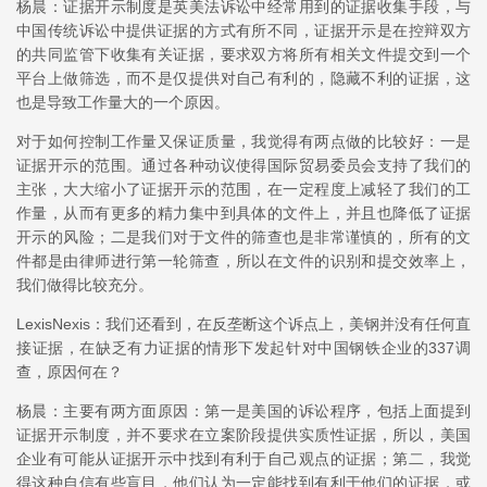
杨晨：证据开示制度是英美法诉讼中经常用到的证据收集手段，与
中国传统诉讼中提供证据的方式有所不同，证据开示是在控辩双方
的共同监管下收集有关证据，要求双方将所有相关文件提交到一个
平台上做筛选，而不是仅提供对自己有利的，隐藏不利的证据，这
也是导致工作量大的一个原因。
对于如何控制工作量又保证质量，我觉得有两点做的比较好：一是
证据开示的范围。通过各种动议使得国际贸易委员会支持了我们的
主张，大大缩小了证据开示的范围，在一定程度上减轻了我们的工
作量，从而有更多的精力集中到具体的文件上，并且也降低了证据
开示的风险；二是我们对于文件的筛查也是非常谨慎的，所有的文
件都是由律师进行第一轮筛查，所以在文件的识别和提交效率上，
我们做得比较充分。
LexisNexis：我们还看到，在反垄断这个诉点上，美钢并没有任何直
接证据，在缺乏有力证据的情形下发起针对中国钢铁企业的337调
查，原因何在？
杨晨：主要有两方面原因：第一是美国的诉讼程序，包括上面提到
证据开示制度，并不要求在立案阶段提供实质性证据，所以，美国
企业有可能从证据开示中找到有利于自己观点的证据；第二，我觉
得这种自信有些盲目，他们认为一定能找到有利于他们的证据，或