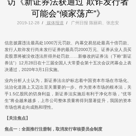
访《新证券法获通过 欺诈发行者
可能会“倾家荡产”》
2019-12-28
/
媒体报道
/
广州日报 陈丽莉、张忠安
信息披露违法最高处1000万元罚款、内幕交易惩处最高十倍罚款、
发行人欺诈发行尚未发行证券的最高罚2000万元、证券从业人员买
卖股票将被没收违法所得并处罚款……新修改的证券法（下称“新证
券法”）12月28日在十三届全国人大常委会第十五次会议闭幕会上表
决通过，2020年3月1日实施。
业内分析人士认为，新证券法出炉标志着中国资本市场在市场化、
法治化道路上又迈出至关重要的一步。作为资本市场的根本法，关
乎1.5亿股民的切身利益，新证券法实施后有利于净化市场，“优等
生”将会越来越多，上市公司整体质量将得到显著提升，我国的资本
市场也将走向成熟和理性。
【关注焦点】
焦点一：全面推行注册制，取消发行审核委员会制度