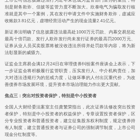
上市公司信息披露违法行为近年来也成为监管部门查办的重点，特
别是财务欺诈、信披等监管力度不断加大。欣泰电气为骗取发行核
准就是其中一个案例，其在发行申请文件中实施财务欺诈，虚减应
收账款3.81亿元，虚增经营活动产生的现金流量2.41亿元。
新证券法明确了信息披露违法最高处1000万元罚款、内幕交易惩处
最高十倍罚款、发行人欺诈发行尚未发行证券的最高罚2000万元、
证券从业人员买卖股票将被没收违法所得并处罚款等内容，将为新
法彰显新的威慑力。
证监会主席易会满12月24日在审理债券纠纷案件座谈会上表示，下
一步证监会将积极履行监管职责，压实发行人、中介机构责任，加
大对违法违规行为的惩戒力度，让做坏事的人付出沉重代价，为改
善债券市场发展环境，提升资本市场治理能力作出更大贡献。
焦点三：突出对投资者保护，特别是中小投资者
全国人大财经委法案室主任龚繁荣指出，此次证券法修改突出投资
者保护，特别是中小投资者的权益保护，专章设置投资者保护，区
分专业投资者和普通投资者，建立征集股东权利制度，规定债券持
有人制度，建立普通投资者与证券公司的强制调节制度，上市公司
现金分红制度等。