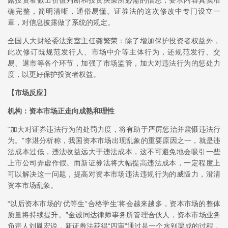
露投资者做出价值判断和投资决策所必需的信息，要求内容真实准
确完整，简明清晰，通俗易懂。证券法的这次修改中专门设立一
章，对信息披露做了系统的规定。
全国人大财经委法案室主任龚繁荣：除了增加保护投资者权益外，
此次修订既规范发行人、市场中介等主体行为，还规范发行、交
易、退市等各个环节，加强了市场监管，加大对违法行为的惩处力
度，以更好保护投资者权益。
【市场反应】
机构：资本市场正走向成熟和理性
“加大对证券违法行为的处罚力度，将有助于严厉惩治并震慑违法行
为。”李湛分析称，我国资本市场出现乱象的重要原因之一，就是违
法成本过低，违法收益远大于违法成本，这不可避免地会吸引一些
上市公司弄虚作假。而新证券法将大幅提高违法成本，一定程度上
可以解决这一问题，提高对资本市场违法违规行为的威慑力，澄清
资本市场乱象。
“以后资本市场的‘优等生’‘合格学生’将会越来越多，资本市场的整体
质量将持续提升。”金诚同达律师事务所管理合伙人，资本市场业务
负责人刘胤宏说，新证券法获得“四审”通过是一个水到渠成的过程，