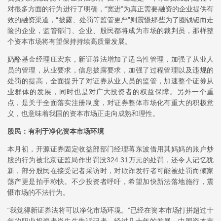
对很多方面的行为进行了明确，“宽进”为真正需要融资的企业提供有
效的融资渠道，“披露、处罚等监管更严”则震慑那些为了圈钱铤而走
险的企业，监管部门、企业、股民都将成为市场的裁判员，那样整
个资本市场将有望保持持续高质量发展。
奶酪基金经理庄宏东，新证券法增加了适当性管理，加强了从业人
员的管理，从业要求，信息披露要求，加强了过程管理以及违规的
处罚的提高，全面提升了对证券从业人员的监管，加速整个证券从
业群体的发展，同时也是对广大投资者的权益保障。另外一个重
点，是关于全面落实注册制度，对证券整体市场化有重大的积极意
义，也意味着我国的资本市场正走向成熟和理性。
股民：有利于净化资本市场环境
本月初，开源证券固定收益部部门经理蒋东波借用其妈妈的账户炒
股的行为被北京证监局作出罚没324.31万元的处罚，还令人记忆犹
新，部分股民在接受记者采访时，对欺诈发行者可能被处罚而倾家
荡产更是拍手称快。不少投资者呼吁，希望加快新法落地施行，震
慑市场的不法行为。
“我觉得新证券法将可以净化市场环境。”已经在资本市场打拼超过十