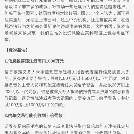
年的职业投资者肖先生告诉记者，经过几十年的发展，中国资本市
场取得了非常多的成就，对市场一些违规行为的监管也越来越严。
但鉴于某些因素，处罚力度相对比较弱。因此，“个人认为，新证券
法实施后，无论是上市公司、还是中介机构、还是董监高等，在违
规违法行为之前都会重新评估违规违法的风险。这样的话，资本市
场就越来越规范，我们面临的投资风险在某种程度上也会明显下
降。”
【数说新法】
1.信息披露违法最高罚1000万元
信息披露义务人未按照规定报送相关报告或者履行信息披露义务
的，责令改正给予警告，并处以50万元以上500万以下的罚款，对直
接负责的主管人员和其他直接责任人员给予警告，并处以20万以上
200万以下的罚款。信息披露义务人报送的报告或者披露的信息有虚
假记载、误导性陈述或者重大遗漏的，责令改正，给予警告，并处
以100万以上1000万以下的罚款。
2.内幕交易可能会收到十倍罚款
证券交易内幕消息的知情人或者非法获取内幕信息的人违法规定从
事内幕交易的，责令依法处理非法持有的证券，没收违法所得，并