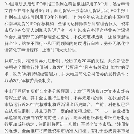
“中国电研从启动IPO申报工作到在科创板挂牌用了8个月，递交申请
文件至挂牌不超过6个月；而期货第一股南华期货从启动IPO申报工
作到在主板挂牌则用了8年的时间。”作为今年成功上市的中国电研
和南华期货的IPO保荐机构，金诚同达律师事务所管理合伙人，资本
市场业务负责人刘胤宏告诉记者，今年以来在办理这些业务时深深
体会到监管部门的审核理念在变化，不仅规范和透明，还越来越理
解企业，站在不同行业和不同领域的角度进行审核；另外无纸化申
请简化了申请程序，上市时间大大加快。
从审批制、核准制再到注册制，经历了近20年的历程。此次新证券
法明确全面推行注册制，将发行股票应当“具有持续盈利能力”的要
求，改为“具有持续经营能力，并大幅度简化公司债券的发行条件；
取消发行审核委员会制度。
中山证券研究所所长李湛分析预测，此次证券法修订对资本市场有
着深远影响。其中全面推行注册制，不再规定核准制，在我国资本
市场运行近20年的核准制将逐渐退出历史舞台。当前，科创板已经
在试点注册制，并且取得了一定的经验和成绩。下一步，创业板改
革也将向注册制的方向前进，而后，随着科创板和创业板注册制运
行更加成熟稳定，注册制将再进一步推广至整个资本市场。“注册制
的逐步、全面推广将降低资本市场准入门槛，有利于形成资本市场