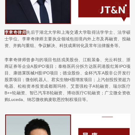
李聿奇律师
先后于湖北大学和上海交通大学取得法学学士、法学硕
士学位。李聿奇律师主要执业领域包括境内外上市及再融资、投融
资、
并购与重组
、争议解决、科技成果转化及常年法律服务等。
李聿奇律师曾参与的项目包括戎美股份、江航装备、光云科技、浙
商证券等企业A股IPO项目；泰格医药分拆
方达医药
港股红筹IPO项
目、康德莱医械H股IPO项目；德业股份、金杯汽车A股非公开发行
股票项目；微创机器人、
君实生物
H股增发项目；上汽创投投资超力
电器、松柏资本投资成都斯玛特、艾普强粒子A轮融资、瑞尔医疗
B++轮融资、智己汽车B轮融资、博动医疗C轮融资；
广立微
全资收
购Luceda、纳芯微收购麦歌恩控制权项目等。