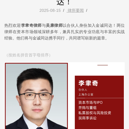
达！
2025-08-15
/
律所要闻
/
热烈欢迎
李聿奇律师
与
吴康律师
以合伙人身份加入金诚同达！两位
律师在资本市场领域深耕多年，兼具扎实的专业功底与丰富的实战
经验。他们将与金诚同达携手同行，共同谱写崭新的篇章。
（按姓名拼音首字母排序）