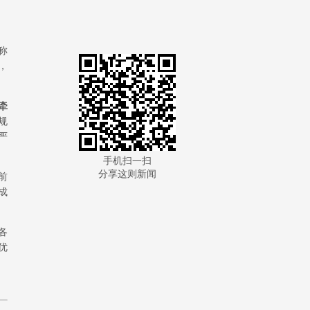
称
，
牵
规
严
手机扫一扫
分享这则新闻
前
成
各
优