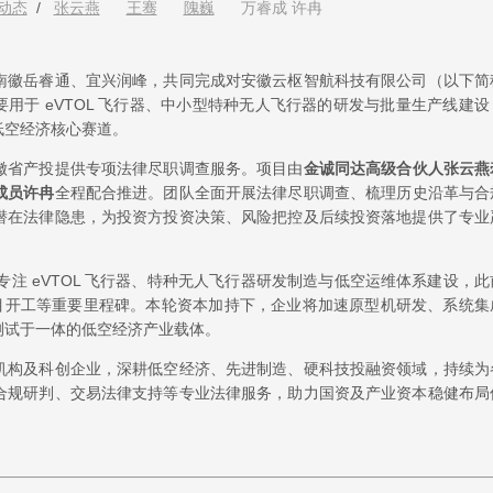
动态
/
张云燕
王骞
隗巍
万睿成 许冉
南徽岳睿通、宜兴润峰，共同完成对安徽云枢智航科技有限公司（以下简
主要用于 eVTOL 飞行器、中小型特种无人飞行器的研发与批量生产线建设
低空经济核心赛道。
徽省产投提供专项法律尽职调查服务。项目由
金诚同达高级合伙人张云燕
成员许冉
全程配合推进。团队全面开展法律尽职调查、梳理历史沿革与合
潜在法律隐患，为投资方投资决策、风险把控及后续投资落地提供了专业
布局，专注 eVTOL 飞行器、特种无人飞行器研发制造与低空运维体系建设，此
装项目开工等重要里程碑。本轮资本加持下，企业将加速原型机研发、系统集
测试于一体的低空经济产业载体。
机构及科创企业，深耕低空经济、先进制造、硬科技投融资领域，持续为
合规研判、交易法律支持等专业法律服务，助力国资及产业资本稳健布局