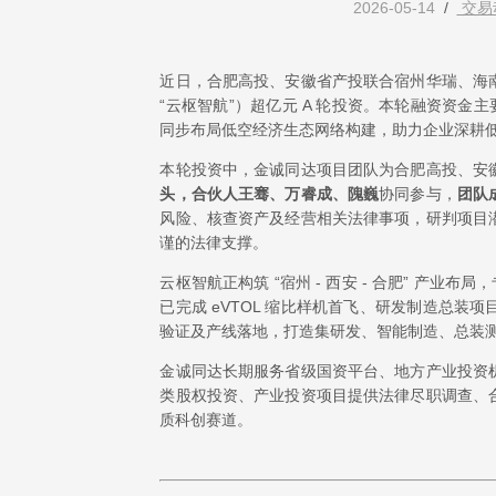
2026-05-14
/
交易
近日，合肥高投、安徽省产投联合宿州华瑞、海
“云枢智航”）超亿元 A 轮投资。本轮融资资金
同步布局低空经济生态网络构建，助力企业深耕
本轮投资中，金诚同达项目团队为合肥高投、安
头，合伙人王骞、万睿成、隗巍
协同参与，
团队
风险、核查资产及经营相关法律事项，研判项目
谨的法律支撑。
云枢智航正构筑 “宿州 - 西安 - 合肥” 产业
已完成 eVTOL 缩比样机首飞、研发制造总
验证及产线落地，打造集研发、智能制造、总装
金诚同达长期服务省级国资平台、地方产业投资
类股权投资、产业投资项目提供法律尽职调查、
质科创赛道。