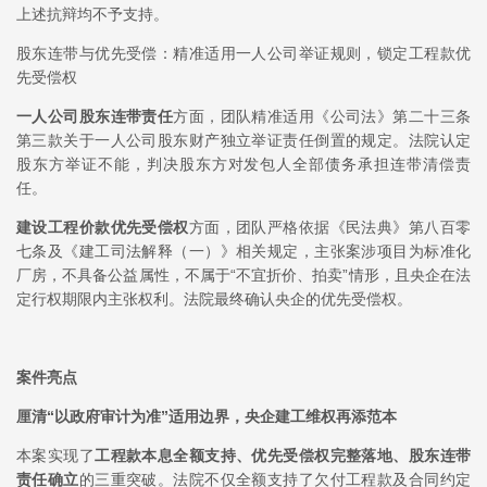
上述抗辩均不予支持。
股东连带与优先受偿：精准适用一人公司举证规则，锁定工程款优
先受偿权
一人公司股东连带责任
方面，团队精准适用《公司法》第二十三条
第三款关于一人公司股东财产独立举证责任倒置的规定。法院认定
股东方举证不能，判决股东方对发包人全部债务承担连带清偿责
任。
建设工程价款优先受偿权
方面，团队严格依据《民法典》第八百零
七条及《建工司法解释（一）》相关规定，主张案涉项目为标准化
厂房，不具备公益属性，不属于“不宜折价、拍卖”情形，且央企在法
定行权期限内主张权利。法院最终确认央企的优先受偿权。
案件亮点
厘清“以政府审计为准”适用边界，央企建工维权再添范本
本案实现了
工程款本息全额支持、优先受偿权完整落地、股东连带
责任确立
的三重突破。法院不仅全额支持了欠付工程款及合同约定