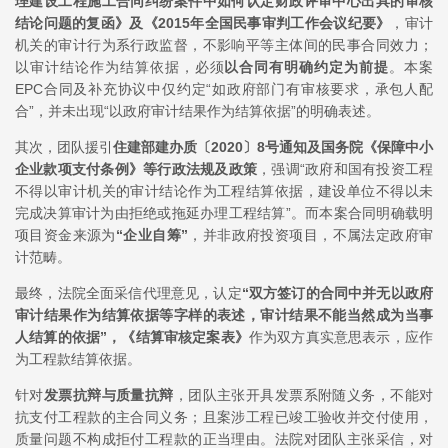
理建设工程施工合同纠纷案件中如何认定财政评审中心出具的审核
结论问题的复函》及《2015年全国民事审判工作会议纪要》
，审计
机关的审计行为系行政监督，不影响平等主体间的民事合同效力；
以审计结论作为结算依据，必须
以合同有明确约定为前提
。本案
EPC合同及补充协议中仅约定“如政府部门有审核要求，承包人配
合”，并未出现“以政府审计结果作为结算依据”的明确表述。
其次，团队援引
住建部建办质〔2020〕8号通知及国务院《保障中小
企业款项支付条例》等行政法规及政策
，强调“政府和国有投资工程
不得以审计机关的审计结论作为工程结算依据，建设单位不得以未
完成决算审计为由拒绝或拖延办理工程结算”。而本案合同明确载明
项目资金来源为
“企业自筹”
，并非政府投资项目，不属法定政府审
计范畴。
最终，法院全面采信代理意见，认定
“双方签订的合同中并无以政府
审计结果作为结算依据等字样的表述，审计结果不能当然成为当事
人结算的依据”，《结算审核定案表》
作为双方真实意思表示，应作
为工程款结算依据。
针对
发票抗辩与质量抗辩
，团队主张开具发票系附随义务，不能对
抗支付工程款的主合同义务；且案涉工程已竣工验收并交付使用，
质量问题不构成拒付工程款的正当理由。法院对团队主张采信，对