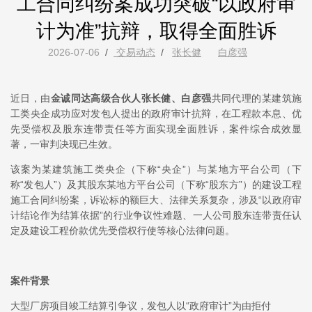
工合同纠纷案成功突破“以政府审
计为准”抗辩，取得全面胜诉
2026-07-06
/
交易动态
/
张长健
白彦强
近日，由
金诚同达高级合伙人张长健、白彦强
共同代理的某建筑施
工类央企成功应对发包人提出的政府审计抗辩，在工程款本息、优
先受偿权及股东连带责任等方面实现全面胜诉，案件综合成效显
著，一审判决现已生效。
该案为某建筑施工类央企（下称“央企”）与某地方平台公司（下
称“发包人”）及其股东某地方平台公司（下称“股东方”）的建设工程
施工合同纠纷案，诉讼标的额巨大、法律关系复杂，涉及“以政府审
计结论作为结算依据”的行业争议性难题、一人公司股东连带责任认
定及建设工程价款优先受偿权行使等核心法律问题。
案件背景
大型厂房项目竣工结算引争议，发包人以“政府审计”为由拒付