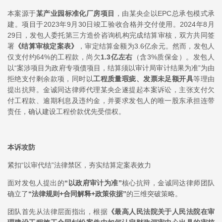
本案源于
某产业园标准化厂房项目
，由某央企以EPC总承包模式承
建。项目于2023年9月30日竣工验收合格并交付使用。2024年8月
29日，发包人委托第三方造价咨询机构完成结算审核，双方共同签
署
《结算审核定案表》
，审定结算金额为3.6亿余元。然而，发包人
仅支付约64%的工程款，尚欠
1.3亿左右
（含3%质保金）。发包人
以“案涉项目为政府专项债项目，结算须以审计局审计结果为准”为由
拒绝支付剩余款项，同时以
工程质量瑕疵、发票未足额开具
等理由
提出抗辩。金诚同达律师代理某央企遂提起本案诉讼，主张支付欠
付工程款、逾期利息及违约金，并要求发包人的唯一股东承担连带
责任，确认建设工程价款优先受偿权。
本诉攻防
紧扣“以审代结”法律禁区，夯实结算定案表效力
面对发包人提出的
“以政府审计为准”
核心抗辩，金诚同达律师团队
确立了
“法律规则+合同解释+政策依据”
的三维突破策略。
团队首先从法律层面指出，根据
《最高人民法院关于人民法院在审