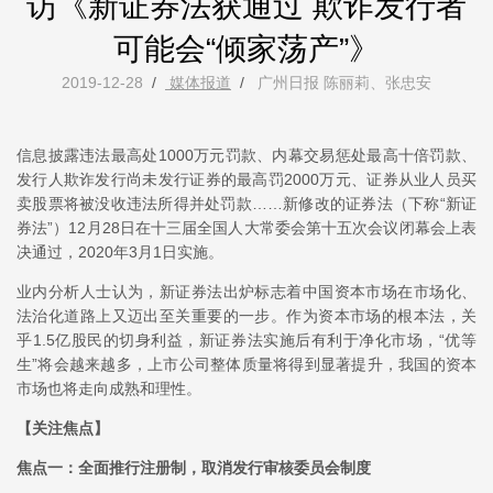
访《新证券法获通过 欺诈发行者
可能会“倾家荡产”》
2019-12-28
/
媒体报道
/
广州日报 陈丽莉、张忠安
信息披露违法最高处1000万元罚款、内幕交易惩处最高十倍罚款、
发行人欺诈发行尚未发行证券的最高罚2000万元、证券从业人员买
卖股票将被没收违法所得并处罚款……新修改的证券法（下称“新证
券法”）12月28日在十三届全国人大常委会第十五次会议闭幕会上表
决通过，2020年3月1日实施。
业内分析人士认为，新证券法出炉标志着中国资本市场在市场化、
法治化道路上又迈出至关重要的一步。作为资本市场的根本法，关
乎1.5亿股民的切身利益，新证券法实施后有利于净化市场，“优等
生”将会越来越多，上市公司整体质量将得到显著提升，我国的资本
市场也将走向成熟和理性。
【关注焦点】
焦点一：全面推行注册制，取消发行审核委员会制度