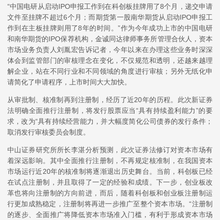
“中国电研从启动IPO申报工作到在科创板挂牌用了8个月，递交申请
文件至挂牌不超过6个月；而期货第一股南华期货从启动IPO申报工
作到在主板挂牌则用了8年的时间。”作为今年成功上市的中国电研
和南华期货的IPO保荐机构，金诚同达律师事务所管理合伙人，资本
市场业务负责人刘胤宏告诉记者，今年以来在办理这些业务时深深
体会到监管部门的审核理念在变化，不仅规范和透明，还越来越理
解企业，站在不同行业和不同领域的角度进行审核；另外无纸化申
请简化了申请程序，上市时间大大加快。
从审批制、核准制再到注册制，经历了近20年的历程。此次新证券
法明确全面推行注册制，将发行股票应当“具有持续盈利能力”的要
求，改为“具有持续经营能力，并大幅度简化公司债券的发行条件；
取消发行审核委员会制度。
中山证券研究所所长李湛分析预测，此次证券法修订对资本市场有
着深远影响。其中全面推行注册制，不再规定核准制，在我国资本
市场运行近20年的核准制将逐渐退出历史舞台。当前，科创板已经
在试点注册制，并且取得了一定的经验和成绩。下一步，创业板改
革也将向注册制的方向前进，而后，随着科创板和创业板注册制运
行更加成熟稳定，注册制将再进一步推广至整个资本市场。“注册制
的逐步、全面推广将降低资本市场准入门槛，有利于形成资本市场