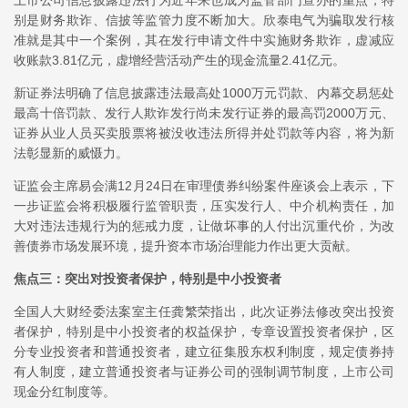
上市公司信息披露违法行为近年来也成为监管部门查办的重点，特
别是财务欺诈、信披等监管力度不断加大。欣泰电气为骗取发行核
准就是其中一个案例，其在发行申请文件中实施财务欺诈，虚减应
收账款3.81亿元，虚增经营活动产生的现金流量2.41亿元。
新证券法明确了信息披露违法最高处1000万元罚款、内幕交易惩处
最高十倍罚款、发行人欺诈发行尚未发行证券的最高罚2000万元、
证券从业人员买卖股票将被没收违法所得并处罚款等内容，将为新
法彰显新的威慑力。
证监会主席易会满12月24日在审理债券纠纷案件座谈会上表示，下
一步证监会将积极履行监管职责，压实发行人、中介机构责任，加
大对违法违规行为的惩戒力度，让做坏事的人付出沉重代价，为改
善债券市场发展环境，提升资本市场治理能力作出更大贡献。
焦点三：突出对投资者保护，特别是中小投资者
全国人大财经委法案室主任龚繁荣指出，此次证券法修改突出投资
者保护，特别是中小投资者的权益保护，专章设置投资者保护，区
分专业投资者和普通投资者，建立征集股东权利制度，规定债券持
有人制度，建立普通投资者与证券公司的强制调节制度，上市公司
现金分红制度等。