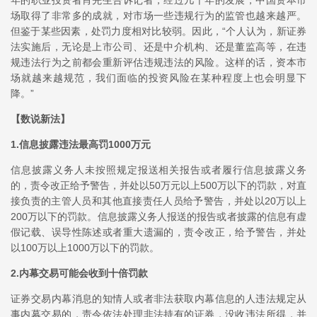
年的职业投资者肖先生告诉记者，经过几十年的发展，中国资本市
场取得了非常多的成就，对市场一些违规行为的监管也越来越严。
但鉴于某些因素，处罚力度相对比较弱。因此，“个人认为，新证券
法实施后，无论是上市公司、还是中介机构、还是董监高等，在违
规违法行为之前都会重新评估违规违法的风险。这样的话，资本市
场就越来越规范，我们面临的投资风险在某种程度上也会明显下
降。”
【数说新法】
1.信息披露违法最高罚1000万元
信息披露义务人未按照规定报送相关报告或者履行信息披露义务
的，责令改正给予警告，并处以50万元以上500万以下的罚款，对直
接负责的主管人员和其他直接责任人员给予警告，并处以20万以上
200万以下的罚款。信息披露义务人报送的报告或者披露的信息有虚
假记载、误导性陈述或者重大遗漏的，责令改正，给予警告，并处
以100万以上1000万以下的罚款。
2.内幕交易可能会收到十倍罚款
证券交易内幕消息的知情人或者非法获取内幕信息的人违法规定从
事内幕交易的，责令依法处理非法持有的证券，没收违法所得，并