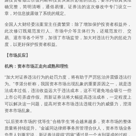
露投资者做出价值判断和投资决策所必需的信息，要求内容真实准
确完整，简明清晰，通俗易懂。证券法的这次修改中专门设立一
章，对信息披露做了系统的规定。
全国人大财经委法案室主任龚繁荣：除了增加保护投资者权益外，
此次修订既规范发行人、市场中介等主体行为，还规范发行、交
易、退市等各个环节，加强了市场监管，加大对违法行为的惩处力
度，以更好保护投资者权益。
【市场反应】
机构：资本市场正走向成熟和理性
“加大对证券违法行为的处罚力度，将有助于严厉惩治并震慑违法行
为。”李湛分析称，我国资本市场出现乱象的重要原因之一，就是违
法成本过低，违法收益远大于违法成本，这不可避免地会吸引一些
上市公司弄虚作假。而新证券法将大幅提高违法成本，一定程度上
可以解决这一问题，提高对资本市场违法违规行为的威慑力，澄清
资本市场乱象。
“以后资本市场的‘优等生’‘合格学生’将会越来越多，资本市场的整体
质量将持续提升。”金诚同达律师事务所管理合伙人，资本市场业务
负责人刘胤宏说，新证券法获得“四审”通过是一个水到渠成的过程，