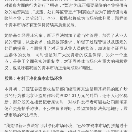
对很多方面的行为进行了明确，“宽进”为真正需要融资的企业提供有
效的融资渠道，“披露、处罚等监管更严”则震慑那些为了圈钱铤而走
险的企业，监管部门、企业、股民都将成为市场的裁判员，那样整
个资本市场将有望保持持续高质量发展。
奶酪基金经理庄宏东，新证券法增加了适当性管理，加强了从业人
员的管理，从业要求，信息披露要求，加强了过程管理以及违规的
处罚的提高，全面提升了对证券从业人员的监管，加速整个证券从
业群体的发展，同时也是对广大投资者的权益保障。另外一个重
点，是关于全面落实注册制度，对证券整体市场化有重大的积极意
义，也意味着我国的资本市场正走向成熟和理性。
股民：有利于净化资本市场环境
本月初，开源证券固定收益部部门经理蒋东波借用其妈妈的账户炒
股的行为被北京证监局作出罚没324.31万元的处罚，还令人记忆犹
新，部分股民在接受记者采访时，对欺诈发行者可能被处罚而倾家
荡产更是拍手称快。不少投资者呼吁，希望加快新法落地施行，震
慑市场的不法行为。
“我觉得新证券法将可以净化市场环境。”已经在资本市场打拼超过十