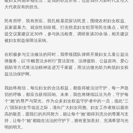
暖妇女同胞幸福生活，是我的职责所在，也是我作为新时代女性人
大代表应有的担当。
民有所呼、我有所应。我扎根基层探访民意，围绕农村妇女权益、
反家庭暴力、就业性别歧视、打击拐卖妇女犯罪等民生痛点，研究
提交议案建议近30件，参与执法检查、调研座谈20余场，相关建议
被妇女权益保障法采纳。
在积极参与立法修法的同时，我带领团队律师开展妇女儿童公益法
律服务，以“巾帼普法乡村行”普法宣传、法律援助、公益咨询、爱心
捐助等方式将法治精神送进万千家庭，用法治微光助力构筑妇女权
益法治保护网。
我始终相信，每位妇女的合法权益，都值得被法治守护，每一声急
切的呼唤，都应当获得回响。未来，我也将继续以法为舟，守护每
个“她”的尊严与荣光。作为众多妇女权益守护者中的一员，值此“三
八”国际妇女节临近之际，谨向广大妇女同胞、妇女工作者致以最崇
高的敬意，愿我们的共同努力，能让每个“她”都得到充分的尊重与支
持，让每个“她”都能在法治的守护下，拥有更加美好、充满希望与光
明的明天。