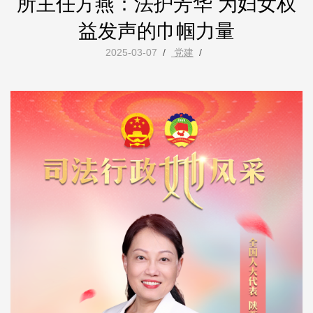
所主任方燕：法护芳华 为妇女权
益发声的巾帼力量
2025-03-07
/
党建
/