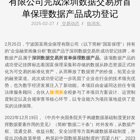
有限公司完成深圳数据交易所首
单保理数据产品成功登记
2025-02-27
/
交易动态
/
徐润东
2月25日，宁波国富商业保理有限公司（以下简称“国富保理”）持有
的“企业融资画像分析”数据产品于深圳数据交易所成功登记挂牌，本
数据产品属于
深圳数据交易所首单保理数据产品
。该项数据产品的
成功登记挂牌标志着国富保理采集和存储的数据从静态资源正式转
化为可交易的标准化资产，从而释放了数据资产的价值，拓宽企业
的融资渠道。此次成功登记进一步巩固了企业在行业的技术领先优
势，也为数字经济发展注入了新动能。本项目由金诚同达担任专项
法律服务顾问，合伙人
徐润东
全程参与了本项目方案设计、运营制
度制定以及合规审查等核心环节，以专业能力为项目落地提供了坚
实的法律保障。
2022年12月19日，《中共中央国务院关于构建数据基础制度更好发
挥数据要素作用的意见》（简称“数据二十条”）对外发布，从数据产
权、流通交易、收益分配、安全治理等方面构建数据基础制度，并
提出20条政策举措，构筑起中国数据基础制度的“四梁八柱”。2023