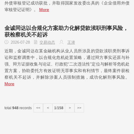
外债审核登记成功获批，并取得国家发改委出具的《企业借用外债
审核登记证明》。
More
金诚同达以合规化方案助力化解贷款渎职刑事风险，
获检察机关不起诉
2026-07-28
交易动态
王潜
近期，金诚同达在某金融机构从业人员所涉及的贷款渎职类刑事诉
讼和监察调查中，以合规化危机处置策略，通过辩方事实还原与补
强、辩方证据收集与论证、行政犯“二次违法性”定位与解析等危机处
置方案，协助委托方有效证明无罪事实和有利情节，最终案件获检
察机关不起诉，并解除涉案人员强制措施，成功化解刑事风险。
More
total
948
records
<<
<
1
/
158
>
>>