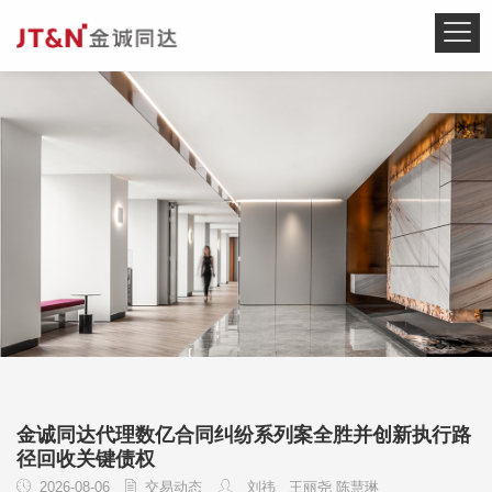
金诚同达代理数亿合同纠纷系列案全胜并创新执行路
径回收关键债权
2026-08-06
交易动态
刘祎
王丽尧 陈慧琳