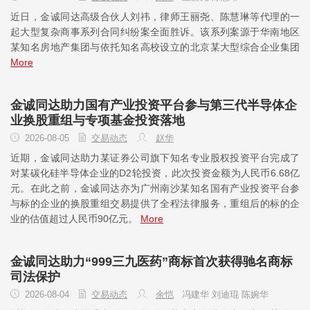
近日，金诚同达高级合伙人刘祎，律师王丽尧、陈慧琳等代理的一
起大型复杂商事系列合同纠纷案全面胜诉。该系列案源于华南地区
某知名房地产集团与依托知名高校设立的北京某大型综合企业集团
More
金诚同达助力国有产业投资平台参与第三代半导体企
业换股重组与专项基金投资落地
2026-08-05
交易动态
赵华
近期，金诚同达助力某证券公司旗下知名专业股权投资平台完成了
对某碳化硅半导体企业的D2轮投资，此次投资金额为人民币6.68亿
元。在此之前，金诚同达亦为广州南沙某知名国有产业投资平台参
与标的企业的换股重组交易提供了全程法律服务，重组后的标的企
业的估值超过人民币90亿元。
More
金诚同达助力“999三九医药”商标首次获得驰名商标
司法保护
2026-08-04
交易动态
余恺
冯建华 刘迪琨 陈婉华