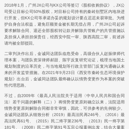
2018年1月，广州JX公司与KX公司等签订《股权收购协议》，JX公
司受让目标公司50%股权，对目标公司持有的秦岭别墅区内地块进
行开发，但KX公司等承诺办妥的规划设计要点迟迟未获审批。为维
护自身合法权益，避免巨额资金被长期无偿占用，广州JX公司起诉
要求解除合同、退还全部股权转让款并解除共管账户的共管措施以
及担保人承担担保责任，经西安中院一审、陕西高院二审，前述诉
请均被全部驳回。
二审判决作出后，金诚同达团队临危受命，高级合伙人赵振律师代
理本案，与团队资深律师郝甜、陈宇反复研究论证，梳理当地国土
规划制度的沿革历史，与当地规划等行政主管部门反复沟通确认未
来的开发监管措施。在2021年9月23日《西安市秦岭生态环境保护
规划》出台后，金诚同达团队最终确认以情势变更作为本案的突破
性代理思路。
不过，自2009年《最高人民法院关于适用〈中华人民共和国合同
法〉若干问题的解释（二）》将情势变更原则确立以来，法院适用
情势变更原则解除合同都非常审慎，因此，可供参考的先例较少。
金诚同达团队从细致分析（2019）最高法民再246号、（2016）最
高法民再61号、（2015）民二终字第236号、（2013）民一终字第
181号、（2008）民二终字第91号五宗公报案例出发，结合大量案