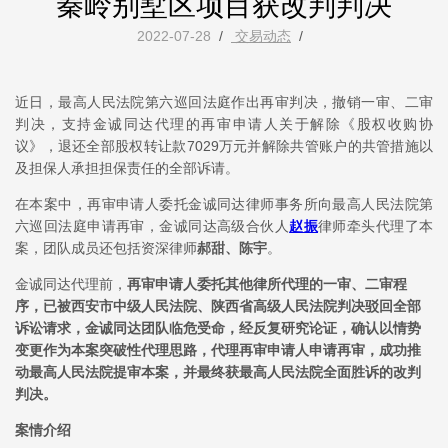
秦岭别墅区项目获改判判决
2022-07-28
/
交易动态
/
近日，最高人民法院第六巡回法庭作出再审判决，撤销一审、二审
判决，支持金诚同达代理的再审申请人关于解除《股权收购协
议》，退还全部股权转让款7029万元并解除共管账户的共管措施以
及担保人承担担保责任的全部诉请。
在本案中，再审申请人委托金诚同达律师事务所向最高人民法院第
六巡回法庭申请再审，金诚同达高级合伙人
赵振
律师牵头代理了本
案，团队成员还包括资深律师
郝甜、陈宇
。
金诚同达代理前，
再审申请人委托其他律所代理的一审、二审程
序，已被西安市中级人民法院、陕西省高级人民法院判决驳回全部
诉讼请求，金诚同达团队临危受命，经反复研究论证，确认以情势
变更作为本案突破性代理思路，代理再审申请人申请再审，成功推
动最高人民法院提审本案，并最终获最高人民法院全面胜诉的改判
判决。
案情介绍