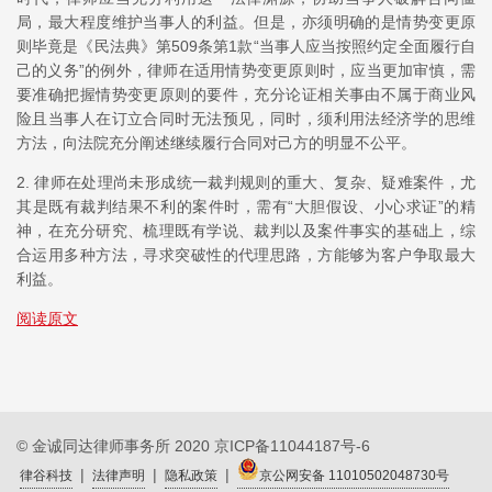
局，最大程度维护当事人的利益。但是，亦须明确的是情势变更原
则毕竟是《民法典》第509条第1款“当事人应当按照约定全面履行自
己的义务”的例外，律师在适用情势变更原则时，应当更加审慎，需
要准确把握情势变更原则的要件，充分论证相关事由不属于商业风
险且当事人在订立合同时无法预见，同时，须利用法经济学的思维
方法，向法院充分阐述继续履行合同对己方的明显不公平。
2. 律师在处理尚未形成统一裁判规则的重大、复杂、疑难案件，尤
其是既有裁判结果不利的案件时，需有“大胆假设、小心求证”的精
神，在充分研究、梳理既有学说、裁判以及案件事实的基础上，综
合运用多种方法，寻求突破性的代理思路，方能够为客户争取最大
利益。
阅读原文
© 金诚同达律师事务所 2020
京ICP备11044187号-6
|
|
|
律谷科技
法律声明
隐私政策
京公网安备 11010502048730号