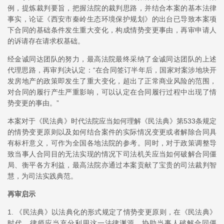
例，提炼裁判要旨，把握法院的裁判思路，并结合本案的基本法律
事实，论证《西安市秦岭生态环境保护规划》的出台已导致本案项
下合同的基础条件发生重大变化，构成情势变更事由，再审申请人
的诉请存在请求权基础。
经金诚同达团队的努力，最高法院最终采纳了金诚同达团队的上述
代理思路，再审判决认定：“在合同签订半年后，国家对案涉地块开
发房地产的政策即发生了重大变化，超出了正常商业风险的范围，
对合同的履行产生严重影响，可以认定在合同履行过程中出现了情
势变更的事由。”
本案对于《民法典》时代法院应当如何理解《民法典》第533条规定
的情势变更原则以及如何结合案件的实际情况变更或者解除合同具
有标杆意义，可作为全国各地法院的参考。同时，对于政策调整导
致当事人合同目的无法实现的情况下司法机关应当如何破解合同僵
局、衡平各方利益，最高法院亦通过本案贡献了宝贵的司法裁判智
慧，为司法实践典范。
再审启示
1. 《民法典》以法典化的形式规定了情势变更原则，在《民法典》
时代，律师应当充分利用这一法律渊源，协助当事人破解合同僵