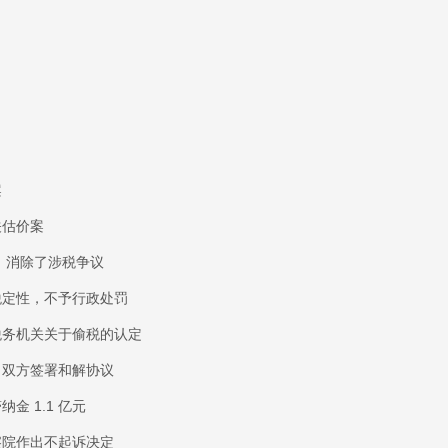
目
案
关估价案
务，消除了涉税争议
税定性，不予行政处罚
税务机关关于偷税的认定
，双方签署和解协议
 1.1 亿元
察院作出不起诉决定