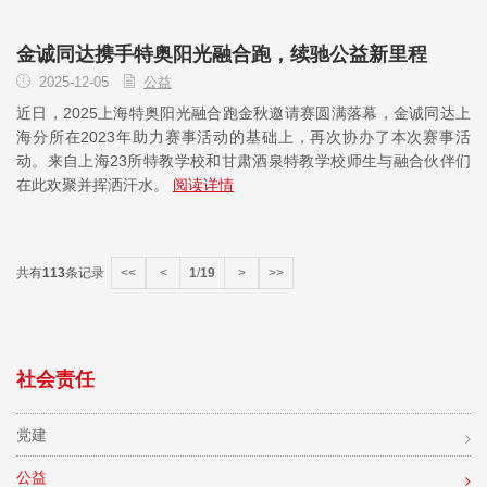
金诚同达携手特奥阳光融合跑，续驰公益新里程
2025-12-05
公益
近日，2025上海特奥阳光融合跑金秋邀请赛圆满落幕，金诚同达上
海分所在2023年助力赛事活动的基础上，再次协办了本次赛事活
动。来自上海23所特教学校和甘肃酒泉特教学校师生与融合伙伴们
在此欢聚并挥洒汗水。
阅读详情
共有
113
条记录
<<
<
1
/
19
>
>>
社会责任
党建
公益