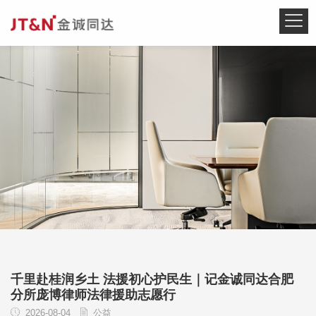
千里赴桂润乡土 法援初心护民生｜记金诚同达合肥
分所庞博律师法律援助志愿行
2026-08-04
公益