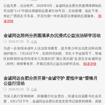
公益无界，法治有声。2025年9月，金诚同达合肥分所庞博律师响应
司法部“1+1”中国法律援助志愿者行动号召，主动请缨、远赴千里，
奔赴广西崇左天等县，开启为期一年的基层法律援助志愿服务。
阅
读详情
金诚同达郑州分所圆满承办沉浸式公益法治研学活动
2026-07-20
公益
为进一步加强未成年人法治宣传教育，提升青少年法治意识和自我
保护能力，7月16日下午，在郑州市妇联、市红十字会指导下，管城
区妇联组织金岱街道长江东路社区“蒲公英乐园”走进北京金诚同达
（郑州）律师事务所，开展沉浸式公益法治研学活动。
阅读详情
金诚同达合肥分所开展“金诚守护 爱抵中途”雷锋月
公益行活动
2026-03-23
公益
为深入践行雷锋精神，积极履行社会责任，传递法治温暖与社会关
爱，3月17日下午，金诚同达合肥分所党支部书记陈胜利律师、高级