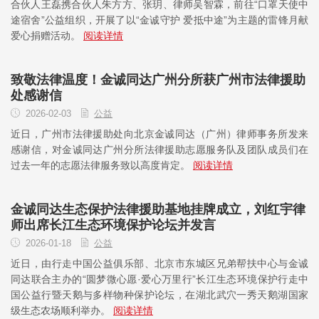
合伙人王磊携合伙人朱方方、张玥、律师吴智霖，前往“口罩天使中
途宿舍”公益组织，开展了以“金诚守护 爱抵中途”为主题的雷锋月献
爱心捐赠活动。
阅读详情
致敬法律温度！金诚同达广州分所获广州市法律援助
处感谢信
2026-02-03
公益
近日，广州市法律援助处向北京金诚同达（广州）律师事务所发来
感谢信，对金诚同达广州分所法律援助志愿服务队及团队成员们在
过去一年的志愿法律服务致以高度肯定。
阅读详情
金诚同达生态保护法律援助基地挂牌成立，刘红宇律
师出席长江生态环境保护论坛并发言
2026-01-18
公益
近日，由行走中国公益俱乐部、北京市东城区兄弟帮扶中心与金诚
同达联合主办的“圆梦微心愿·爱心万里行”长江生态环境保护行走中
国公益行暨天鹅与多样物种保护论坛，在湖北武穴一秀天鹅湖国家
级生态农场顺利举办。
阅读详情