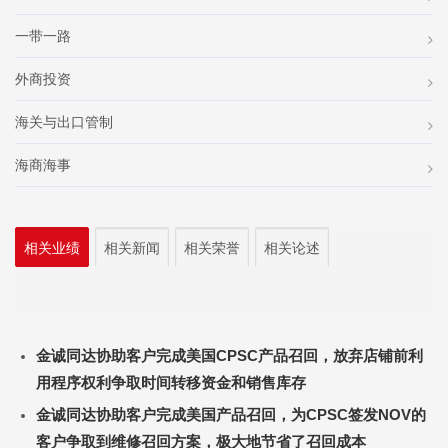
一带一路
外商投资
海关与出口管制
海商海事
相关业绩
相关新闻
相关荣誉
相关论述
金诚同达协助客户完成美国CPSC产品召回，放弃店铺前利
用程序权利争取时间转移资金和销售库存
金诚同达协助客户完成美国产品召回，为CPSC签发NOV的
客户争取到维修召回方案，极大地节省了召回成本