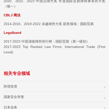
2020、2022、2023 中国法律大奖 年度国际贸易律师事务所大奖
（唯一）
CBLJ 商法
2014-2016、2019-2022 卓越律所大奖 获奖领域：国际贸易
Legalband
2017-2023 中国顶级律所排行榜：国际贸易（第一级别）
2017-2023 Top Ranked Law Firms: International Trade (First
Level)
相关专业领域
跨境投资
国家安全审查
日本业务