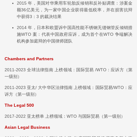
2015 年，美国对华乘用车轮胎反倾销和反补贴调查：涉案金
额36亿美元，为一家中国企业获得最低税率，并在损害抗辩
中获得3：3 的裁决结果
2014 年，日本和欧盟诉中国高性能不锈钢无缝钢管反倾销措
施WTO 案：代表中国政府应诉，成为首个在WTO 争端解决
机构参加庭辩的中国律师团队
Chambers and Partners
2011-2023 全球法律指南 上榜领域：国际贸易 /WTO：应诉方（第
一级别）
2011-2023 亚太/ 大中华区法律指南 上榜领域：国际贸易/WTO：应
诉方（第一级别）
The Legal 500
2017-2022 亚太榜单 上榜领域：WTO 与国际贸易（第一级别）
Asian Legal Business