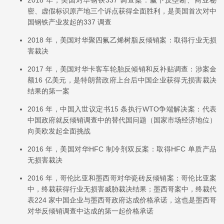
密、虚假标识原产地三个诉点获得全面胜利，是美国首次对中
国钢铁产业发起的337 调查
2018 年，美国对华聚四氟乙烯树脂反倾销案：取得行业无损
害裁决
2017 年，美国对华卡客车轮胎反倾销和反补贴调查：涉案金
额16 亿美元，是特朗普政府上台后中国企业获得无损害裁决
结果的第一案
2016 年，中国入世议定书15 条执行WTO争端解决案：代表
中国政府就反倾销调查中的替代国问题（国家市场经济地位）
向美欧发起全面挑战
2016 年，美国对华HFC 制冷剂双反案：取得HFC 单质产品
无损害裁决
2016 年，哥伦比亚和墨西哥对华瓷砖反倾销案：哥伦比亚案
中，终裁获得行业无损害威胁裁决结果；墨西哥案中，终裁代
表224 家中国企业与墨西哥政府达成价格承诺，这也是墨西哥
对华反倾销调查中达成的第一起价格承诺