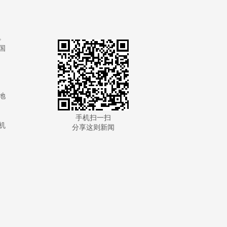
。
国
地
手机扫一扫
机
分享这则新闻