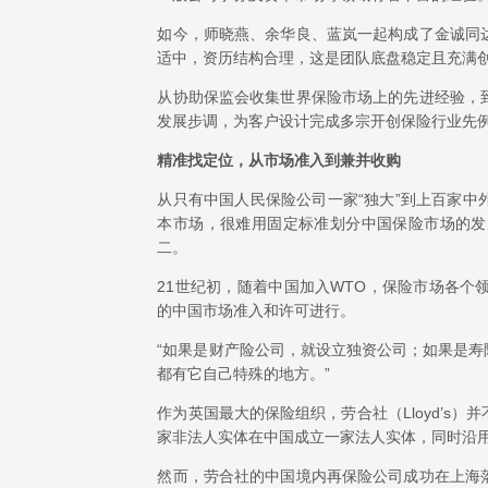
如今，师晓燕、余华良、蓝岚一起构成了金诚同
适中，资历结构合理，这是团队底盘稳定且充满
从协助保监会收集世界保险市场上的先进经验，
发展步调，为客户设计完成多宗开创保险行业先
精准找定位，从市场准入到兼并收购
从只有中国人民保险公司一家“独大”到上百家
本市场，很难用固定标准划分中国保险市场的发
二。
21世纪初，随着中国加入WTO，保险市场各
的中国市场准入和许可进行。
“如果是财产险公司，就设立独资公司；如果是
都有它自己特殊的地方。”
作为英国最大的保险组织，劳合社（Lloyd’s
家非法人实体在中国成立一家法人实体，同时沿
然而，劳合社的中国境内再保险公司成功在上海