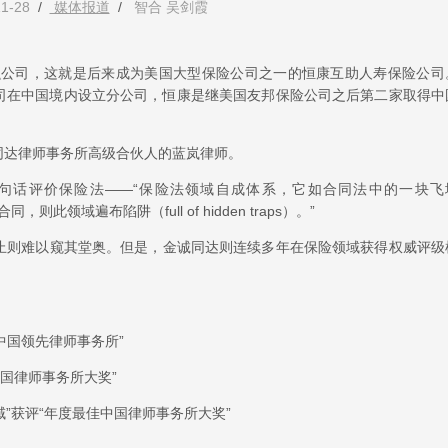
1-28
/
媒体报道
/
智合 吴剑霞
金融公司，这就是后来成为美国大型保险公司之一的恒康互助人寿保险公司
险公司在中国境内设立分公司，恒康是继美国友邦保险公司之后第二家取得中
同达律师事务所高级合伙人的蓝岚律师。
用这样一句话评价保险法——“保险法领域自成体系，它如合同法中的一块飞
此领域遍布陷阱（full of hidden traps）。”
止则难以窥其堂奥。但是，金诚同达则连续多年在保险领域获得权威评级
”获评“中国领先律师事务所”
最佳中国律师事务所大奖”
与再保险领域”获评“年度最佳中国律师事务所大奖”