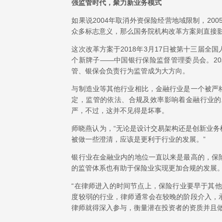
强监管时代，聚力新业务模式
如果说2004年取消外资保险经营地域限制，20
众多标志意义，那么国务院机构改革方案则直接
这次改革方案于2018年3月17日被第十三届
个新牌子——中国银行保险监督管理委员会。2
管、银保会负责行为监管成为大方向。
与制造业等其他行业相比，金融行业是一个被严
定，监管的依法、合规及效率影响着金融行业的
严，不过，这并不见得是坏事。
师晓燕认为，“无论是设计交易架构还是创新业
被做一些澄清，应该是更利于行业的发展。”
银行业在金融业内的地位一直以来是最高的，保
的监管体系也有助于保险业实现更加合规的发展
“在律师进入的时间节点上，保险行业要早于其
度较弱的行业，律师通常会在较晚的阶段介入，
律师就得深入参与，衡量潜在投资者的资质并且