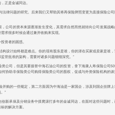
的，正是金诚同达。
管与法律问题的研究。后来我们又帮助其将再保险牌照变更为直接保险公司
跟，公司的资本来源逐渐发生变化，其需求自然而然就转向公司发展战略
些需求很多时候会通过兼并收购来实现。
外投资者的困惑。
权结构设计始终都是难点。你的现有股东是谁，你的潜在买家或卖家是谁，
监管批准的架构，需要对诸多问题细细深究。”
险类公司，但是其要接替中海石油公司的投资，拿下海康人寿保险公司50
如何协助非保险类公司购得保险类公司的股权，促成与外资保险机构的谈
保险并购的一些规定，第二方面因为中海油是一家国企，涉及到国企挂牌上
。”
与创新承保及分销业务中摸爬滚打多年的金诚同达，在面对这些问题时，
目标的解决方案。