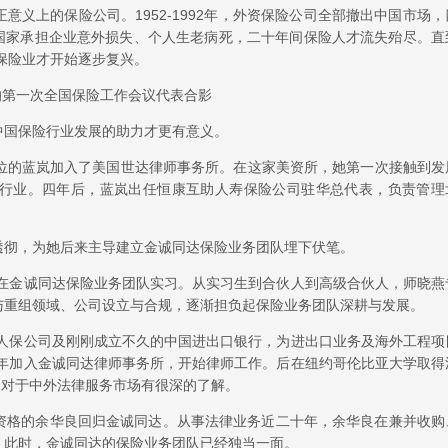
义上的保险公司。1952-1992年，外资保险公司全部撤出中国市场，
年，国家承担企业意外损失、个人生老病死，二十年间保险人才流失殆尽。直
内保险业才开始逐步复兴。
开的第一次全国保险工作会议代表合影
中国保险行业发展的助力才更有意义。
）学位的蓝岚加入了美国世达律师事务所。在这家美资所，她第一次接触到发
行业。四年后，蓝岚出任恒康互助人寿保险公司驻华总代表，负责管理
透彻，为她后来主导建立金诚同达保险业务团队埋下伏笔。
经在金诚同达保险业务团队实习。从实习生到合伙人到高级合伙人，师晓燕
与重组领域、公司设立与合规，逐渐担负起保险业务团队深耕与发展。
接人保公司及刚刚成立不久的中国进出口银行，为进出口业务及海外工程项
8年加入金诚同达律师事务所，开始律师工作。后在纽约哥伦比亚大学取得
年，对于中外法律服务市场有很深的了解。
资格的余华良回归金诚同达。从事法律业务近二十年，余华良在兼并收购
。此时，金诚同达的保险业务团队已经独当一面。