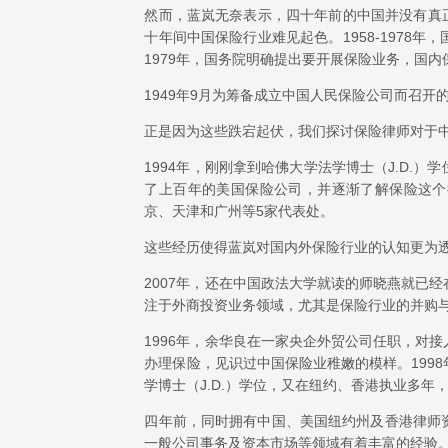
然而，蓝岚无奈表示，四十年前的中国并没有真正意
十年间中国保险行业难见起色。1958-1978
1979年，国务院明确提出要开展保险业务，国
1949年9月为筹备成立中国人民保险公司而召
正是因为这些跌宕起伏，我们探讨保险律师对于
1994年，刚刚拿到哈佛大学法学博士（J.D.
了上百年的美国保险公司，并逐渐了解保险这个
京、天津和广州等5家代表处。
这些经历使得蓝岚对国内外保险行业的认知更为
2007年，还在中国政法大学就读的师晓燕就已
注于外商投资业务领域，尤其是保险行业的并购
1996年，余华良在一家央企外贸公司任职，对
办理保险，见识过中国保险业稚嫩的模样。199
学博士（J.D.）学位，又在纽约、香港执业多
四年前，同时拥有中国、美国纽约州及香港律师
一般公司事务及资本市场等领域有着丰富的经验