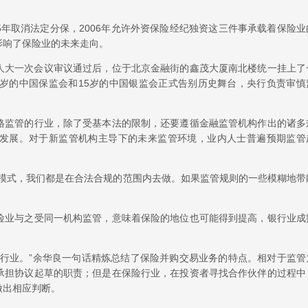
05年取消法定分保，2006年允许外资保险经纪独资这三件事承载着保险业
影响了保险业的未来走向。
全国人大一次会议审议通过后，位于北京金融街的鑫茂大厦南北楼统一挂上了
0岁的中国保监会和15岁的中国银监会正式告别历史舞台，央行负责审慎
格监管的行业，除了受基本法的限制，还要遵循金融监管机构作出的诸多
发展。对于新监管机构主导下的未来监管环境，业内人士普遍预期监管
务模式，我们都是在合法合规的范围内去做。如果监管规则的一些模糊地带
险业与之受同一机构监管，意味着保险的地位也可能得到提高，银行业成
。
他行业。”余华良一句话精炼总结了保险并购交易业务的特点。相对于监管
承担协议起草的职责；但是在保险行业，在投资者寻找合作伙伴的过程中
做出相应判断。