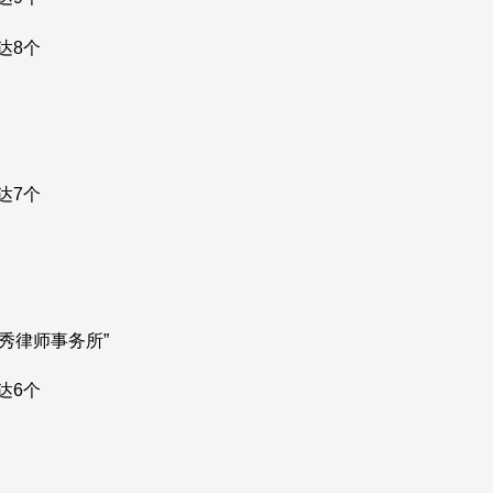
达8个
达7个
优秀律师事务所”
达6个