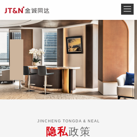
JINCHENG TONGDA & NEAL
隐私
政策