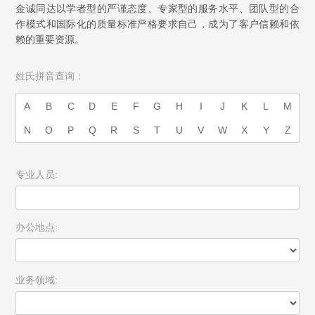
金诚同达以学者型的严谨态度、专家型的服务水平、团队型的合
作模式和国际化的质量标准严格要求自己，成为了客户信赖和依
赖的重要资源。
姓氏拼音查询：
A
B
C
D
E
F
G
H
I
J
K
L
M
N
O
P
Q
R
S
T
U
V
W
X
Y
Z
专业人员:
办公地点:
业务领域: