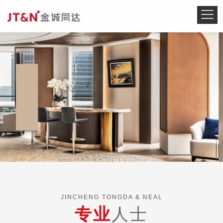
JINCHENG TONGDA & NEAL
专业
人士