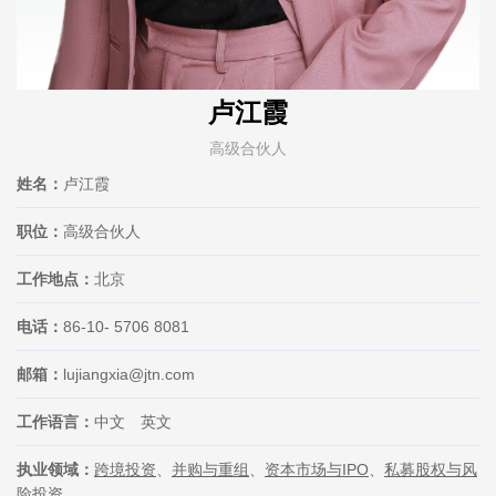
卢江霞
高级合伙人
姓名：
卢江霞
职位：
高级合伙人
工作地点：
北京
电话：
86-10- 5706 8081
邮箱：
lujiangxia@jtn.com
工作语言：
中文 英文
执业领域：
跨境投资
、
并购与重组
、
资本市场与IPO
、
私募股权与风
险投资