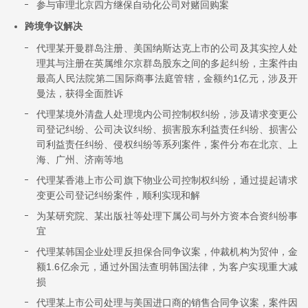
参与审理北京四方继保自动化公司对赌回购案
跨境争议解决
代理某开曼群岛注册、美国纳斯达克上市的公司及其实控人处
理其与注册在英属维尔京群岛股东之间的多起纠纷，主案件由
最高人民法院第二国际商事法庭管辖，金额约1亿元，涉及开
曼法，获得全面胜诉
代理某境外清盘人处理境内公司控制权纠纷，涉及请求变更公
司登记纠纷、公司决议纠纷、损害股东利益责任纠纷、损害公
司利益责任纠纷、侵权纠纷等系列案件，案件分布在北京、上
海、广州、济南等地
代理某香港上市公司旗下物业公司控制权纠纷，通过提起请求
变更公司登记纠纷案件，顺利实现和解
为某研究院、某出版社等处理下属公司与外方资本合资纠纷事
宜
代理某韩国企业处理反担保合同争议案，仲裁机构为贸仲，金
额1.6亿余元，通过外国法查明韩国法律，为客户实现重大减
损
代理某上市公司处理与美国进口商的销售合同争议案，案件因