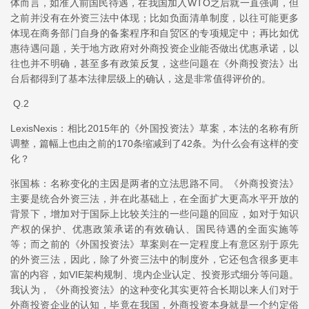
体而言，如准入前国民待遇，在我国加入WTO之后就一直强调，但
之前并没有在外资三法中体现；比如负面清单制度，以往可能更多
体现在商务部门自身的备案程序和自贸区的专项规定中；再比如优
惠待遇问题，关于地方政府对外商投资企业能否做出优惠承诺，以
往也并不明确，甚至多有政策反复，这些问题在《外商投资法》出
台后都得到了基本法律层级上的确认，这是非常值得评价的。
Q.2
LexisNexis：相比2015年的《外国投资法》草案，本法的名称有所
调整，篇幅上也由之前的170条缩减到了42条。为什么会有这样的变
化？
张国栋：名称变化的主因是两者的立法思路不同。《外商投资法》
主要是统合外资三法，并在此基础上，在全面扩大更高水平开放的
背景下，增加对于国际上比较关注的一些问题的回应，如对于知识
产权的保护、优惠政策承诺的有效确认、国民待遇的全面实施等
等；而之前的《外国投资法》草案则在一定程度上有意区别于原先
的外资三法，因此，除了外资三法中的制度外，它还包含很多更丰
富的内容，如VIE架构规制、境内企业认定、投资形式细分等问题。
我认为，《外商投资法》的这种变化其实更符合长期以来人们对于
外商投资企业的认知，毕竟在我国，外商投资本身就是一个约定俗