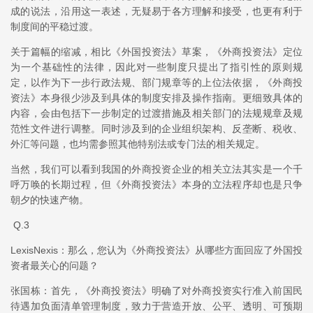
成的说法，沿用这一表述，无疑易于各方理解和接受，也更有利于
制度间的平稳过渡。
关于篇幅的缩减，相比《外国投资法》草案，《外商投资法》定位
为一个基础性的法律，因此对一些制度只提出了指引性的原则规
定，以作为下一步行政法规、部门规章等的上位法依据，《外商投
资法》本身很少涉及到具体的制度安排及操作指南。更细致具体的
内容，会由包括下一步制定的过渡措施及相关部门的法规规章及规
范性文件进行调整。同时涉及到的企业组织架构、反垄断、税收、
外汇等问题，也均需参照其他特别法或专门法的相关规定。
当然，我们可以看到我国的外商投资企业的相关立法其实是一个千
呼万唤的长期过程，但《外商投资法》本身的立法程序却也是只争
朝夕的快速产物。
Q.3
LexisNexis：那么，您认为《外商投资法》从哪些方面回应了外国投
资者最关心的问题？
张国栋：首先，《外商投资法》明确了对外商投资实行准入前国民
待遇加负面清单管理制度，致力于营造开放、公平、透明、可预期