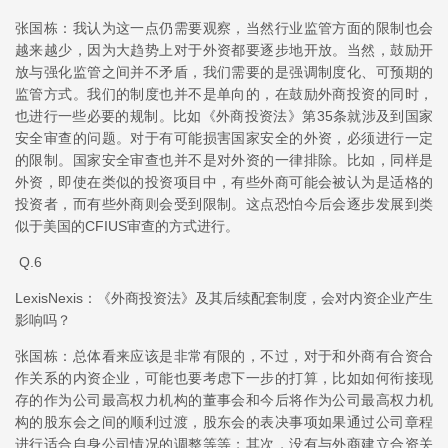
张国栋：我认为这一点仍需要观察，当然行业监管方面的限制也会
越来越少，因为大趋势上对于外资都要逐步地开放。当然，鼓励开
放与强化监管之间并不矛盾，我们需要的是强调制度化、可预期的
监管方式。我们的制度也并不是单向的，在鼓励外商投资的同时，
也进行一些必要的规制。比如《外商投资法》第35条就涉及到国家
安全审查的问题。对于有可能损害国家安全的外资，必须进行一定
的限制。国家安全审查也并不是对外资的一律排除。比如，同样是
外资，即使在类似的投资项目中，有些外商可能会被认为是适格的
投资者，而有些外商则会受到限制。这点恐怕今后会逐步发展到类
似于美国的CFIUS审查的方式进行。
Q.6
LexisNexis：《外商投资法》及其后续配套制度，会对内资企业产生
影响吗？
张国栋：总体看来应该是非常有限的，不过，对于和外商有合资合
作关系的内资企业，可能也要考虑下一步的打算，比如如何衔接现
存的作为公司最高权力机构的董事会和今后将作为公司最高权力机
构的股东会之间的顺利过渡，股东会的表决事项如果通过公司章程
进行适合自身公司情况的调整等等；其次，没有与外商建立合资关