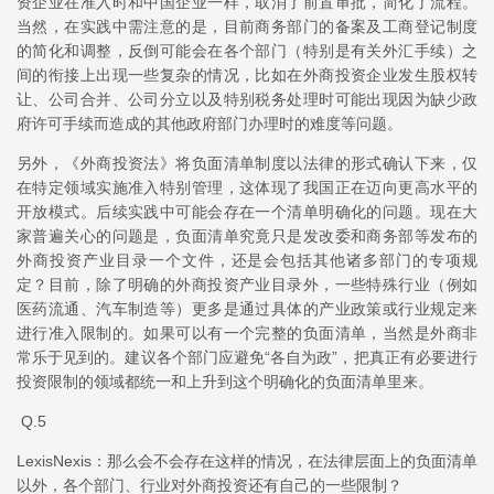
资企业在准入时和中国企业一样，取消了前置审批，简化了流程。
当然，在实践中需注意的是，目前商务部门的备案及工商登记制度
的简化和调整，反倒可能会在各个部门（特别是有关外汇手续）之
间的衔接上出现一些复杂的情况，比如在外商投资企业发生股权转
让、公司合并、公司分立以及特别税务处理时可能出现因为缺少政
府许可手续而造成的其他政府部门办理时的难度等问题。
另外，《外商投资法》将负面清单制度以法律的形式确认下来，仅
在特定领域实施准入特别管理，这体现了我国正在迈向更高水平的
开放模式。后续实践中可能会存在一个清单明确化的问题。现在大
家普遍关心的问题是，负面清单究竟只是发改委和商务部等发布的
外商投资产业目录一个文件，还是会包括其他诸多部门的专项规
定？目前，除了明确的外商投资产业目录外，一些特殊行业（例如
医药流通、汽车制造等）更多是通过具体的产业政策或行业规定来
进行准入限制的。如果可以有一个完整的负面清单，当然是外商非
常乐于见到的。建议各个部门应避免“各自为政”，把真正有必要进行
投资限制的领域都统一和上升到这个明确化的负面清单里来。
Q.5
LexisNexis：那么会不会存在这样的情况，在法律层面上的负面清单
以外，各个部门、行业对外商投资还有自己的一些限制？