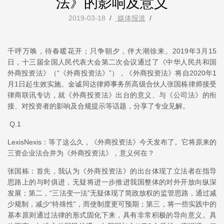
法》的影响及意义
2019-03-18
/
媒体报道
/
千呼万唤，待春暖花开；只争朝夕，伴大潮徐来。2019年3月15
日，十三届全国人民代表大会第二次会议通过了《中华人民共和国
外商投资法》（“《外商投资法》”），《外商投资法》将自2020年1
月1日起生效实施。金诚同达律师事务所高级合伙人张国栋律师接受
律商联讯专访，就《外商投资法》出台的意义、与《公司法》的衔
接、对投资者的影响及合规提示等话题，分享了专业见解。
Q.1
LexisNexis：等了这么久，《外商投资法》今天发布了。它将原来的
三资企业法合并为《外商投资法》，意义何在？
张国栋：首先，我认为《外商投资法》的出台体现了立法者在指导
思路上的与时俱进，无疑将进一步推进我国整体的对外开放向纵深
发展；第二，“三法变一法”无疑体现了简政放权的监管思路，通过减
少规制，减少“特殊性”，而使制度更可预期；第三，将一些实践中的
基本原则通过法律的形式固化下来，具有非常积极的导向意义。具