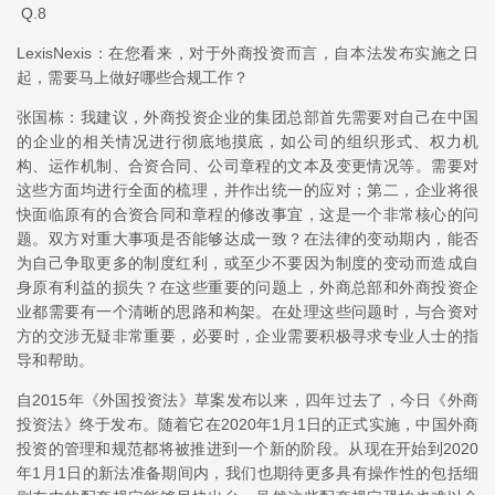
Q.8
LexisNexis：在您看来，对于外商投资而言，自本法发布实施之日
起，需要马上做好哪些合规工作？
张国栋：我建议，外商投资企业的集团总部首先需要对自己在中国
的企业的相关情况进行彻底地摸底，如公司的组织形式、权力机
构、运作机制、合资合同、公司章程的文本及变更情况等。需要对
这些方面均进行全面的梳理，并作出统一的应对；第二，企业将很
快面临原有的合资合同和章程的修改事宜，这是一个非常核心的问
题。双方对重大事项是否能够达成一致？在法律的变动期内，能否
为自己争取更多的制度红利，或至少不要因为制度的变动而造成自
身原有利益的损失？在这些重要的问题上，外商总部和外商投资企
业都需要有一个清晰的思路和构架。在处理这些问题时，与合资对
方的交涉无疑非常重要，必要时，企业需要积极寻求专业人士的指
导和帮助。
自2015年《外国投资法》草案发布以来，四年过去了，今日《外商
投资法》终于发布。随着它在2020年1月1日的正式实施，中国外商
投资的管理和规范都将被推进到一个新的阶段。从现在开始到2020
年1月1日的新法准备期间内，我们也期待更多具有操作性的包括细