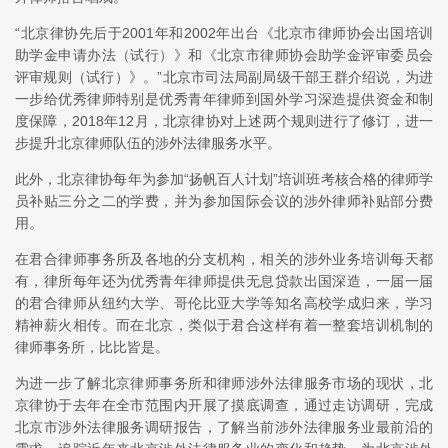
“北京律协先后于2001年和2002年出台《北京市律师协会出国培训
助学金申请办法（试行）》和《北京市律师协会助学金评审委员会
评审规则（试行）》。”北京市司法局副局级干部王群介绍说，为进
一步给优秀律师特别是优秀青年律师到国外学习深造提供资金和制
度保障，2018年12月，北京律协对上述两个规则进行了修订，进一
步提升北京律师队伍的涉外法律服务水平。
此外，北京律协每年为参加“扬帆百人计划”培训班考核合格的律师学
员补贴三分之二的学费，并为参加国际会议的涉外律师补贴部分费
用。
在君合律师事务所及各地的分支机构，相关的涉外业务培训每天都
有，律所每年还为优秀青年律师提供无息贷款出国深造，一届一届
的君合律师从纽约大学、哥伦比亚大学等知名高校学成归来，学习
精神薪火相传。而在北京，类似于君合这样有着一整套培训机制的
律师事务所，比比皆是。
为进一步了解北京律师事务所和律师涉外法律服务市场的现状，北
京律协于去年在全市范围内开展了摸底调查，通过走访调研，完成
北京市涉外法律服务调研报告，了解当前涉外法律服务业最前沿的