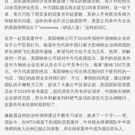
言，还依据我国经济普查数据做了翔实的数据分析。美方对此给出
10余页的评论意见，中方团队随后再次提交100多页材料。这一轮下
来，美方只给了两页多的回复并开始耍赖，竟称人手有限没有精力
审核相关问题。这样的举动不仅让杨晨惊愕，更是让代表中方企业
的美籍律师说出了“nonsense（胡说八道）”这样的词汇。
在另一起贸易案件中，美国钢铁公司于2016年指控中国钢铁企业存
在不公平贸易行为。杨晨作为代表中国11家大型钢铁企业律师团的
牵头律师飞往美国华盛顿，希望与对方化干戈为玉帛。然而，和解
谈判一开始，美国钢铁公司就对中方代表团提出，谈判的前提条件
是中方钢铁企业先承认存在不公平竞争行为，每家“缴纳”150万美
元。中方代表团拒绝后，美国钢铁公司法律总顾问扔下硬邦邦的一
句话，“我们的政府会支持我们的”。不过，事情的结局是，通过律师
团队的不懈努力工作，提供了大量公平贸易证据，美国国际贸易委
员会于2018年发布裁定，驳回原告方所有诉讼请求，中国相关钢铁
企业获得完胜，而当年和解谈判时硬气发话的原告方总法律顾问，
在案件尚未结束时就辞职了。
像杨晨这样的涉外律师通过不断学习成长，换来了一个字——变。
现如今，在WTO框架下的国际贸易案件，中外联合律师团队中中国
律师的收入比例已能占到多数，并在很多案件中成为项目牵头人。