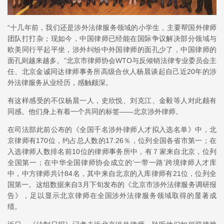
“十几年前，我们还是涉外法律服务领域的小学生，主要帮国外律师
团队打打杂；现如今，中国律师已经能在国际争议解决部分领域与
欧美同行平起平坐，涉外纠纷中外国律师的面孔少了，中国律师的
面孔则越来越多。”北京市律师协会WTO与反倾销法律专业委员会主
任、北京金诚同达律师事务所高级合伙人杨晨谈起自己近20年的涉
外法律服务从业经历，感触颇深。
有这样感受的不仅杨晨一人，史欣悦、刘克江、金毅等人对此颇有
同感。他们身上有着一个共同的标签——北京涉外律师。
在司法部此前公布的《全国千名涉外律师人才拟入选名单》中，北
京律师有170位，约占总人数的17.26％，位列全国各省市第一；在
入选律师人数排名前10位的律师事务所中，有７家来自北京，位列
全国第一；在中华全国律师协会成立的‘一带一路’跨境律师人才库
中，中方律师共计84名，其中来自北京的入库律师有21位，位列全
国第一。这组数据来自3月下旬发布的《北京市涉外法律服务调研报
告》，足以显示北京律师在全国涉外法律服务领域取得的显著成
绩。