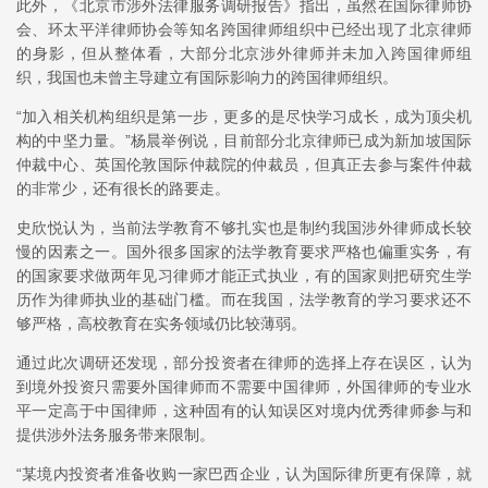
此外，《北京市涉外法律服务调研报告》指出，虽然在国际律师协
会、环太平洋律师协会等知名跨国律师组织中已经出现了北京律师
的身影，但从整体看，大部分北京涉外律师并未加入跨国律师组
织，我国也未曾主导建立有国际影响力的跨国律师组织。
“加入相关机构组织是第一步，更多的是尽快学习成长，成为顶尖机
构的中坚力量。”杨晨举例说，目前部分北京律师已成为新加坡国际
仲裁中心、英国伦敦国际仲裁院的仲裁员，但真正去参与案件仲裁
的非常少，还有很长的路要走。
史欣悦认为，当前法学教育不够扎实也是制约我国涉外律师成长较
慢的因素之一。国外很多国家的法学教育要求严格也偏重实务，有
的国家要求做两年见习律师才能正式执业，有的国家则把研究生学
历作为律师执业的基础门槛。而在我国，法学教育的学习要求还不
够严格，高校教育在实务领域仍比较薄弱。
通过此次调研还发现，部分投资者在律师的选择上存在误区，认为
到境外投资只需要外国律师而不需要中国律师，外国律师的专业水
平一定高于中国律师，这种固有的认知误区对境内优秀律师参与和
提供涉外法务服务带来限制。
“某境内投资者准备收购一家巴西企业，认为国际律所更有保障，就