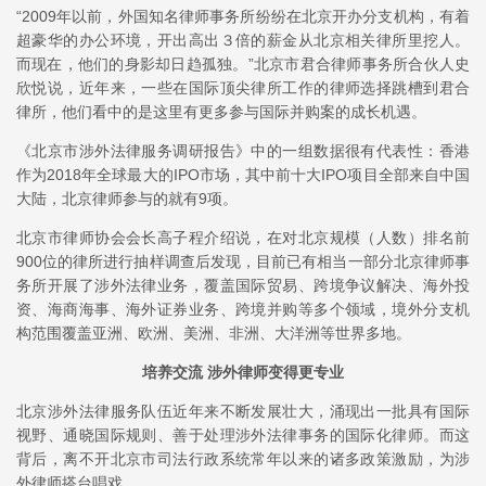
“2009年以前，外国知名律师事务所纷纷在北京开办分支机构，有着
超豪华的办公环境，开出高出３倍的薪金从北京相关律所里挖人。
而现在，他们的身影却日趋孤独。”北京市君合律师事务所合伙人史
欣悦说，近年来，一些在国际顶尖律所工作的律师选择跳槽到君合
律所，他们看中的是这里有更多参与国际并购案的成长机遇。
《北京市涉外法律服务调研报告》中的一组数据很有代表性：香港
作为2018年全球最大的IPO市场，其中前十大IPO项目全部来自中国
大陆，北京律师参与的就有9项。
北京市律师协会会长高子程介绍说，在对北京规模（人数）排名前
900位的律所进行抽样调查后发现，目前已有相当一部分北京律师事
务所开展了涉外法律业务，覆盖国际贸易、跨境争议解决、海外投
资、海商海事、海外证券业务、跨境并购等多个领域，境外分支机
构范围覆盖亚洲、欧洲、美洲、非洲、大洋洲等世界多地。
培养交流 涉外律师变得更专业
北京涉外法律服务队伍近年来不断发展壮大，涌现出一批具有国际
视野、通晓国际规则、善于处理涉外法律事务的国际化律师。而这
背后，离不开北京市司法行政系统常年以来的诸多政策激励，为涉
外律师搭台唱戏。