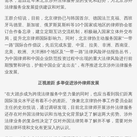
需求，追踪近年来北京涉外法律服务业的变化和趋势，为北京涉外
法律服务业发展提供建议和对策。
王群介绍说，目前，北京律协已与韩国首尔、德国法兰克福、西班
牙马德里、新加坡、俄罗斯莫斯科等10个国家或地区的律师协会签
订合作备忘录，建立定期互访交流机制，积极融入国家立体外交布
局，提升北京律师国际影响力。同时，北京律协主动服务国家“一带
一路”国际合作倡议，先后完成东盟、中亚、拉美、非洲、西南亚、
北美、欧洲、大洋洲8个地区及“一带一路”法律风险评估报告丛书，
为中国律师和中国企业防范投资过程中出现的重大法律风险进行前
期预警和评估，护航中国企业“走出去”，有序推进北京涉外法律服务
业发展。
正视差距 多举促进涉外律师发展
“在大踏步成为跨境法律服务中坚力量的同时，也应当看到我们距离
国际顶尖水平还有着不小的差距。”身兼北京律协外事工作委员会副
主任的史欣悦说，通过调研发现，目前北京律师开展涉外法律服务
还存在对外国法律知识和当地文化背景缺乏了解这两大劣势。涉外
法律业务的复杂性决定了仅对外国法律简单了解并不够，需要对外
国法律环境和文化有更深入的认识。