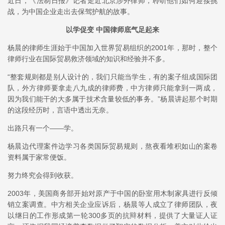
近日，《法制日报》记者走近北京涉外律师，聆听他们如何迎接挑
战，为中国企业走出去保驾护航的故事。
以学促变 中国律师底气足起来
杨晨的律师生涯始于中国加入世界贸易组织的2001年，那时，整个
律师行业在国际贸易救济领域的知识和经验并不多。
“整套规则都是别人设计的，我们只能当学生，有的案子组成国际团
队，外方律师要拿走八九成的律师费，中方律师只能拿到一两成，
因为我们能干的大多属于技术含量较低的事务。”杨晨讲起那个时期
的这段经历时，言语中透出无奈。
出路只有一个——学。
杨晨边代理案件边学习各类国际贸易规则，熬夜看堆积如山的案卷
资料属于家常便饭。
努力终究会得到收获。
2003年，美国商务部开始对原产于中国的卧室用木制家具进行反倾
销立案调查。中方相关企业应诉后，杨晨等人成立了律师团队，夜
以继日的工作形成第一轮300多页的抗辩材料，提供了大量证人证