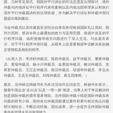
因、几种常见形式、我国对平行诉讼的司法态度及法理探讨、境外
仲裁与内地诉讼平行程序代表性案例以及内地法院审理承认和执行
境外平行仲裁裁决时的法理依据，并为解决平行诉讼和仲裁冲突问
题提出规则建议。
与会仲裁员以及特邀嘉宾还结合自身实务经验就国际礼让原则、既
判力原则、禁诉令和止裁通知的效力与适用范围、保函中涉及的平
行程序问题、临时措施等相关问题进行了深入交流。与会嘉宾表
示，对于平行程序冲突问题，从根本上还是要根据争议解决条款确
定管辖权及相应的程序。
（出席人员：李洪积仲裁员、陈胜仲裁员、赵平仲裁员、董箫仲裁
员、黄瑞仲裁员、杨小川仲裁员、金赛波仲裁员、鲍治仲裁员、史
翠君仲裁员、王正志仲裁员、陈汉仲裁员、邬国华仲裁员、李志永
仲裁员、王克玉仲裁员、邱闯仲裁员、蒋五四律师。）
最后，北仲林志炜秘书长为本次活动作总结发言。林秘书长表示，
随着中国企业“走出去”以及“一带一路”推进，当事人对于争议解决特
别是国际仲裁的需求显著增加。北仲国际仲裁小组是国际仲裁实务
问题的研究小组，期待各位仲裁员能通过案件积累与前沿热点问题
研讨相结合，不断总结经验、固化成果，进一步提升北仲国际仲裁
案件的管理水平与审理能力。