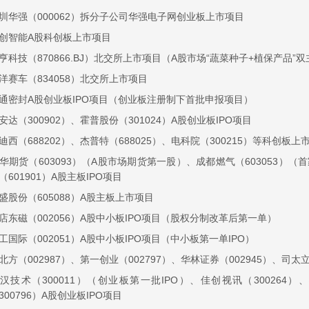
圳华强（000062）拆分子公司华强电子网创业板上市项目
创智能A股科创板上市项目
亨科技（870866.BJ）北交所上市项目（A股市场“蔬菜种子+植保产品”
洋赛车（834058）北交所上市项目
通密封A股创业板IPO项目（创业板注册制下首批申报项目）
安达（300902）、霍普股份（301024）A股创业板IPO项目
迪西（688202）、杰普特（688025）、电科院（300215）等科创板上
华期货（603093）（A股市场期货第一股）、成都燃气（603053）（
（601901）A股主板IPO项目
盛股份（605088）A股主板上市项目
店东磁（002056）A股中小板IPO项目（股权分制改革后第一单）
工国际（002051）A股中小板IPO项目（中小板第一单IPO）
北方（002987）、第一创业（002797）、华林证券（002945）、司太立
汉技术（300011）（创业板第一批IPO）、佳创视讯（300264）、
300796）A股创业板IPO项目