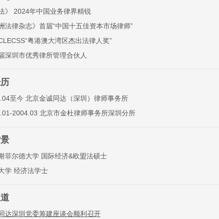
法》 2024年中国业务律界精锐
洲法律杂志》首届“中国十五佳资本市场律师”
CLECSS“粤港澳大湾区杰出法律人奖”
届深圳市优秀律所管理合伙人
经历
04.04至今 北京金诚同达（深圳）律师事务所
2.01-2004.03 北京市金杜律师事务所深圳分所
背景
谢菲尔德大学 国际经济&欧盟法硕士
大学 经济法学士
报道
同达深圳党委筹建座谈会顺利召开