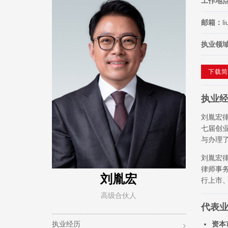
工作地
邮箱：
l
执业领
下载简
执业
刘胤宏
七届创
与办理
刘胤宏律
律师事
刘胤宏
行上市
高级合伙人
代表
执业经历
资本