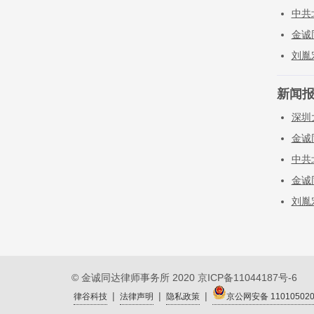
中共
金诚
刘胤
新闻
深圳
金诚
中共
金诚
刘胤
© 金诚同达律师事务所 2020
京ICP备11044187号-6
|
|
|
律谷科技
法律声明
隐私政策
京公网安备 110105020