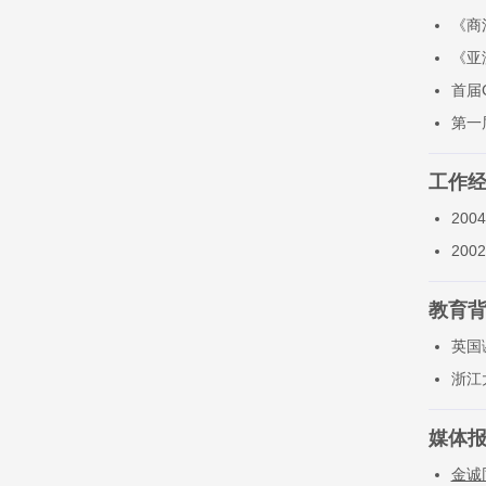
《商
《亚
首届
第一
工作
20
200
教育
英国
浙江
媒体
金诚