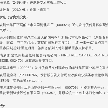
海资源（2489.HK）香港联交所主板上市项目
龙控股（2260.HK）香港上市项目
领域（含境外投资）
表河钢集团下属的上市公司河北宣工（000923）通过发行股份并募集配
民币）。
表河钢集团收购塞尔维亚最大的国有钢厂斯梅代雷沃钢铁公司（总投资额
设、环保、劳工等领域，获得两国政府高度关注，是“一带一路”重点项
重点国别规划”重点项目，被商务部列入对外援助重点支持项目。
表新加坡私募基金松岭投资有限公司（PINETREE CAPITAL PART
SZSE: 002470）及其退出投资项目。
表深圳华强（000062）发行股份及支付现金收购华强集团商业地产之重
表通化金马（SZ.000766）发行股份及支付现金收购哈尔滨圣泰生物制
律服务（交易金额22亿元）。
表河北钢铁集团以唐山钢铁股份有限公司（000709）为资本整合平台，
承德新新钒钛股份有限公司（600357）并形成统一上市主体河北钢铁（00
职务