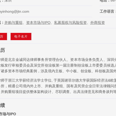
点：
深圳
电话：
86
iuyinhong@jtn.com
工作语言
域：
并购与重组
、
资本市场与IPO
、
私募股权与风险投资
、
外商投资
历
电子名片
经历
律师是北京金诚同达律师事务所管理合伙人、资本市场业务负责人、深圳
业板发行审核委员会及深交所创业板第一届注册制创业板上市委委员候选
了诸多资本市场经典案例，涉及境内主板、中小板、创业板、科创板及国
师于浙江大学获经济法学士学位, 于英国谢菲尔德大学获国际经济法&欧
务所，精通公司境内外上市、并购及重组、国有及民营企业日常法律顾问
、并购重组项目提供整体架构设计、尽职调查、出具法律意见和商务谈判
业绩
市场与IPO