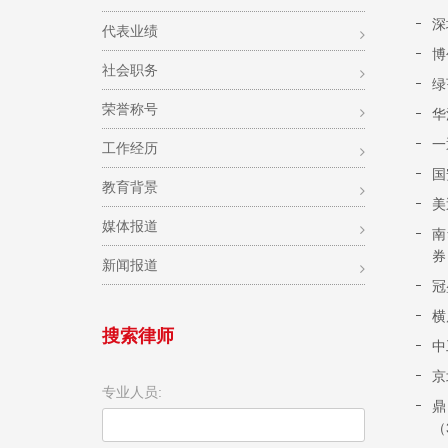
深
代表业绩
博
社会职务
绿
荣誉称号
华
一
工作经历
国
教育背景
美
媒体报道
南
券
新闻报道
冠
横
搜索律师
中
京
专业人员:
鼎
（