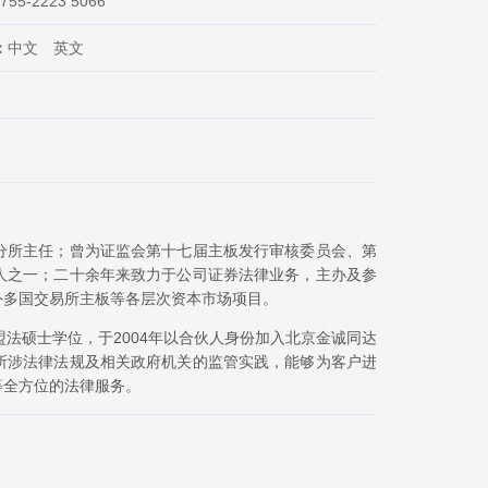
-755-2223 5066
：
中文 英文
分所主任；曾为证监会第十七届主板发行审核委员会、第
人之一；二十余年来致力于公司证券法律业务，主办及参
外多国交易所主板等各层次资本市场项目。
盟法硕士学位，于2004年以合伙人身份加入北京金诚同达
所涉法律法规及相关政府机关的监管实践，能够为客户进
等全方位的法律服务。