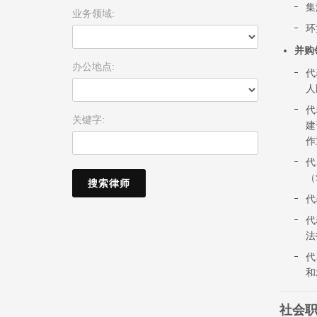
集
业务领域:
环
并购
办公地点:
代
人
代
关键字:
建
作
代
（
代
代
法
代
和
社会