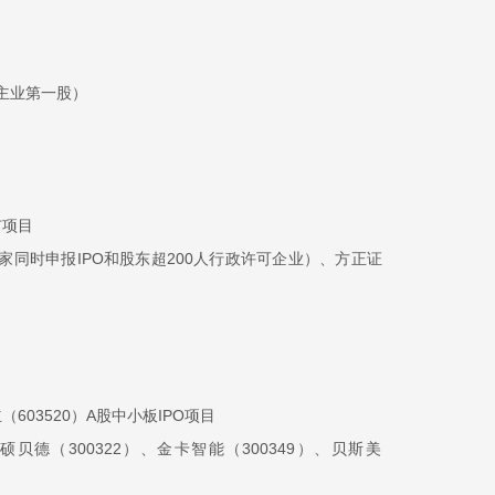
双主业第一股）
市项目
首家同时申报IPO和股东超200人行政许可企业）、方正证
（603520）A股中小板IPO项目
硕贝德（300322）、金卡智能（300349）、贝斯美