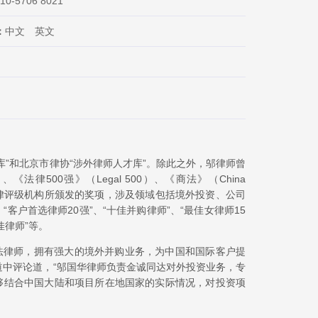
-10-5706 8021
：
中文 英文
”和北京市律协“涉外律师人才库”。除此之外，邬律师曾
、《法律500强》（Legal 500）、《商法》（China
s）等世界权威法律评级机构所颁发的奖项，涉及领域包括境外投资、公司
客户首选律师20强”、“十佳并购律师”、“最佳女律师15
佳律师”等。
司法律师，拥有强大的境外并购业务，为中国和国际客户提
道中评论道，“邬国华律师负责金诚同达对外投资业务，专
够结合中国大陆和项目所在地国家的实际情况，对投资项