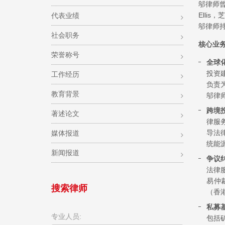
邬律师曾
Elli
代表业绩
邬律师
社会职务
核心业
荣誉称号
全球
投资
工作经历
负责
教育背景
邬律
跨境
著述论文
律服
导法
媒体报道
统能
新闻报道
争议
法律
易仲
搜索律师
（香
私募
专业人员:
包括