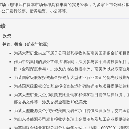
市场：
邬律师在资本市场领域具有丰富的实务经验，为多家上市公司和
非公开发行股票、债券融资、小公募等。
业绩
、投资
并购、投资（矿业与能源）
为某大型矿业央企下属子公司就其拟收购某南美国家铜金矿项目
作为中铝集团的涉外常年法律顾问，深度参与多个跨境投资项目
目（全程深度参与）。涉及的地区包括非洲、南美洲以及东南亚
为某国家级股权投资基金投资某大型矿业行业国企的优先股续期
为某国家级股权投资基金拟投资某境外硫酸锂冶炼项目提供法律
为某大型矿业央企拟收购赞比亚铜矿和镍矿项目提供法律服务，
部交易文件等，涉及交易金额数10亿美元
为某大型能源央企拟投资美国页岩气项目提供法律服务，交易金额
为山东某能源公司就其拟收购某瑞士金属冶炼及加工企业提供法
为英国联合镍业有限公司分别向华友钴业（A股：603799）和盛