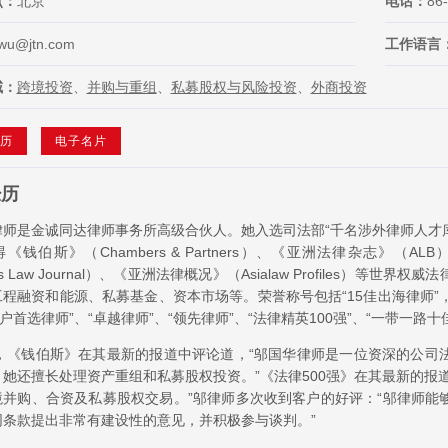
点：
北京
电话：
86
wu@jtn.com
工作语言
域：
跨境投资
、
并购与重组
、
私募股权与风险投资
、
外商投资
历
电子名片
经历
律师是金诚同达律师事务所高级合伙人。她入选司法部“千名涉外律师人才库
《钱伯斯》（Chambers & Partners）、《亚洲法律杂志》（ALB）
ness Law Journal）、《亚洲法律概况》（Asialaw Profile
程融资和能源、私募基金、资本市场等。荣誉称号包括“15佳出海律师”，“
客户首选律师”、“卓越律师”、“领先律师”、“法律精英100强”、“一带一路十
5年，《钱伯斯》在其最新的报道中评论道，“邬国华律师是一位资深的公
。她还擅长处理资产重组和私募股权投资。”《法律500强》在其最新的报
境并购、合资及私募股权交易。”邬律师多次收到客户的好评：“邬律师能
同条款提出非常有建设性的意见，并积极参与谈判。”