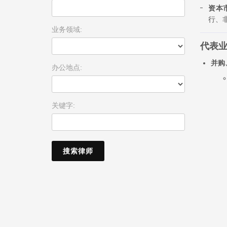
资本
行、
业务领域:
代表
并购
办公地点:
关键字: