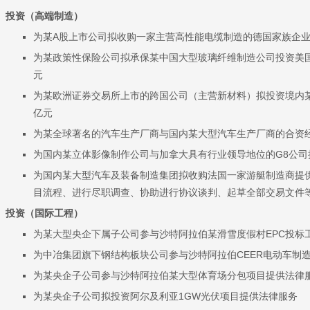
投资（高端制造）
为某A股上市公司拟收购一家主营高性能电缆制造的德国家族企
为某政策性保险公司拟承保某中国大型玻璃纤维制造公司投资美
元
为某欧洲证券交易所上市的跨国公司（主营新材料）拟投资境内某
亿元
为某全球著名的汽车生产厂商与国内某大型汽车生产厂商的合资
为国内某立体影像制作公司与加拿大具有行业领导地位的G8公司
为国内某大型汽车及装备制造集团拟收购法国一家游艇制造商提
目流程、进行尽职调查、协助进行协议谈判、起草全部交易文件
投资（国际工程）
为某大型央企下属子公司参与沙特阿拉伯某滑雪度假村EPC投标
为中冶集团旗下钢结构板块公司参与沙特阿拉伯CEER电动车制
为某央企子公司参与沙特阿拉伯某大型体育场分包项目提供法律
为某央企子公司拟投资阿尔及利亚1GW光伏项目提供法律服务