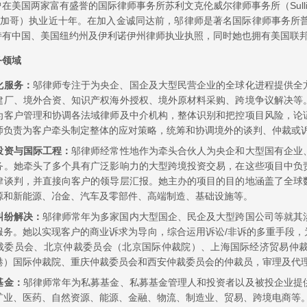
在美国两家富有盛誉的国际律师事务所苏利文克伦威尔律师事务所（Sullivan &
s，芝加哥）执业近十年。在加入金诚同达前，邬律师是著名国际律师事务所普衡律
持有中国、美国纽约州及伊利诺伊州律师执业执照，同时她也拥有美国联
务领域
化服务：
邬律师专注于为央企、国企及大型民营企业的全球化进程提供全
建厂、境外合资、知识产权海外授权、境外原材料采购、跨境争议解决等
为客户管理和协调各法域律师及中介机构，整体识别和把控项目风险，论
师负责为客户牵头制定整体的应对策略，统筹和协调境外的谈判、仲裁或
投资与国际工程：
邬律师经常性地作为牵头合伙人为央企和大型国有企业
务。她牵头了多个具有广泛影响力的大型跨境投资交易，在这些项目中负
律谈判，并直接向客户的领导层汇报。她主办的项目的目的地涵盖了全球
源和新能源、冶金、汽车及零部件、高端制造、基础设施等。
纠纷解决：
邬律师常年为多家国内大型国企、民企及大型跨国公司等就其
服务。她以实现客户的商业诉求为导向，综合运用诉讼/非诉的多重手段，
裁委员会、北京仲裁委员会（北京国际仲裁院）、上海国际经济贸易仲
港）国际仲裁院、重庆仲裁委员会和西安仲裁委员会的仲裁员，审理及代理
基金：
邬律师常年为私募基金、私募基金管理人和投资者以及被投企业提
矿业、医药、自然资源、能源、金融、物流、制造业、贸易、跨境电商等