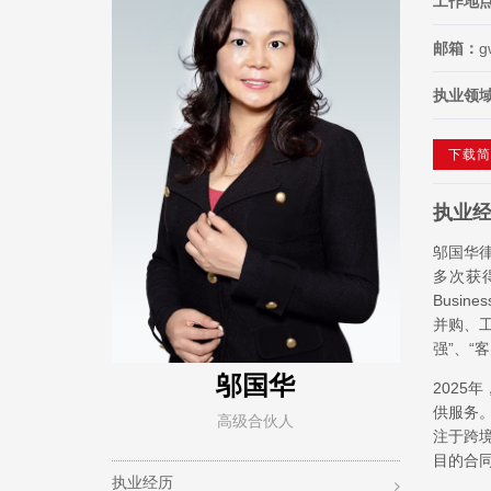
工作地
邮箱：
g
执业领
下载简
执业
邬国华
多次获得
Busi
并购、工
强”、“
邬国华
202
供服务
高级合伙人
注于跨
目的合
执业经历